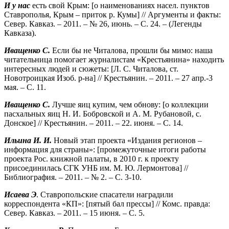
И у нас
есть свой Крым: [о наименованиях насел. пунктов
Ставрополья, Крым – приток р. Кумы] // Аргументы и факты:
Север. Кавказ. – 2011. – № 26, июнь. – С. 24. – (Легенды
Кавказа).
Иващенко С.
Если бы не Читалова, прошли бы мимо: наша
читательница помогает журналистам «Крестьянина» находить
интересных людей и сюжеты: [Л. С. Читалова, ст.
Новотроицкая Изоб. р-на] // Крестьянин. – 2011. – 27 апр.-3
мая. – С. 11.
Иващенко С.
Лучше яиц купим, чем обнову: [о коллекции
пасхальных яиц Н. И. Бобровской и А. М. Рубановой, с.
Донское] // Крестьянин. – 2011. – 22. июня. – С. 14.
Ильина И. И.
Новый этап проекта «Издания регионов –
информация для страны»: [промежуточные итоги работы
проекта Рос. книжной палаты, в 2010 г. к проекту
присоединилась СГК УНБ им. М. Ю. Лермонтова] //
Библиография. – 2011. – № 2. – С. 3-10.
Исаева Э
. Ставропольские спасатели наградили
корреспондента «КП»: [пятый бал прессы] // Комс. правда:
Север. Кавказ. – 2011. – 15 июня. – С. 5.