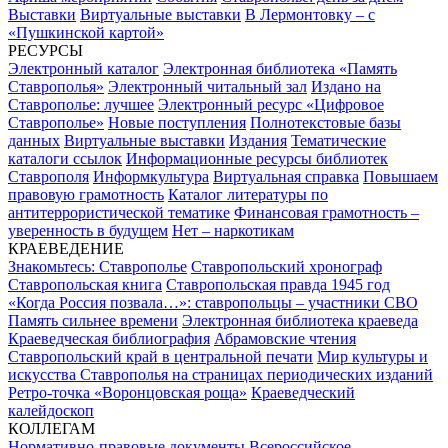
Выставки
Виртуальные выставки
В Лермонтовку – с
«Пушкинской картой»
РЕСУРСЫ
Электронный каталог
Электронная библиотека «Память
Ставрополья»
Электронный читальный зал
Издано на
Ставрополье: лучшее
Электронный ресурс «Цифровое
Ставрополье»
Новые поступления
Полнотекстовые базы
данных
Виртуальные выставки
Издания
Тематические
каталоги ссылок
Информационные ресурсы библиотек
Ставрополя
Информкультура
Виртуальная справка
Повышаем
правовую грамотность
Каталог литературы по
антитеррористической тематике
Финансовая грамотность –
уверенность в будущем
Нет – наркотикам
КРАЕВЕДЕНИЕ
Знакомьтесь: Ставрополье
Ставропольский хронограф
Ставропольская книга
Ставропольская правда 1945 год
«Когда Россия позвала…»: ставропольцы – участники СВО
Память сильнее времени
Электронная библиотека краеведа
Краеведческая библиография
Абрамовские чтения
Ставропольский край в центральной печати
Мир культуры и
искусства Ставрополья на страницах периодических изданий
Ретро-точка «Воронцовская роща»
Краеведческий
калейдоскоп
КОЛЛЕГАМ
Нормативно-правовые документы
Всероссийское