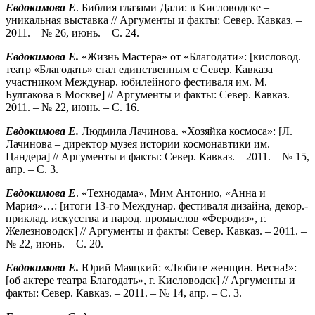
Евдокимова Е
. Библия глазами Дали: в Кисловодске –
уникальная выставка // Аргументы и факты: Север. Кавказ. –
2011. – № 26, июнь. – С. 24.
Евдокимова Е.
«Жизнь Мастера» от «Благодати»: [кисловод.
театр «Благодать» стал единственным с Север. Кавказа
участником Междунар. юбилейного фестиваля им. М.
Булгакова в Москве] // Аргументы и факты: Север. Кавказ. –
2011. – № 22, июнь. – С. 16.
Евдокимова Е.
Людмила Лачинова. «Хозяйка космоса»: [Л.
Лачинова – директор музея истории космонавтики им.
Цандера] // Аргументы и факты: Север. Кавказ. – 2011. – № 15,
апр. – С. 3.
Евдокимова Е
. «Технодама», Мим Антонио, «Анна и
Мария»…: [итоги 13-го Междунар. фестиваля дизайна, декор.-
приклад. искусства и народ. промыслов «Феродиз», г.
Железноводск] // Аргументы и факты: Север. Кавказ. – 2011. –
№ 22, июнь. – С. 20.
Евдокимова Е.
Юрий Маяцкий: «Любите женщин. Весна!»:
[об актере театра Благодать», г. Кисловодск] // Аргументы и
факты: Север. Кавказ. – 2011. – № 14, апр. – С. 3.