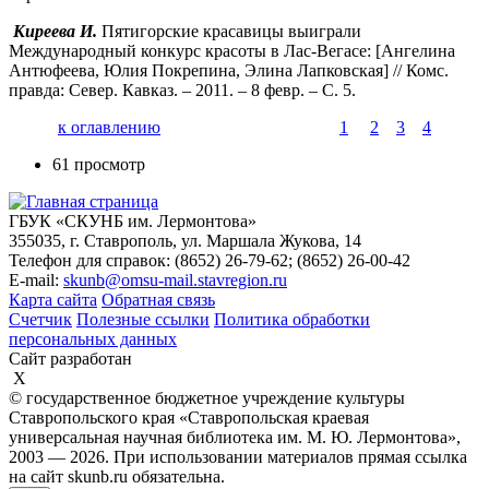
Киреева И.
Пятигорские красавицы выиграли
Международный конкурс красоты в Лас-Вегасе: [Ангелина
Антюфеева, Юлия Покрепина, Элина Лапковская] // Комс.
правда: Север. Кавказ. – 2011. – 8 февр. – С. 5.
к оглавлению
1
2
3
4
61 просмотр
ГБУК «СКУНБ им. Лермонтова»
355035, г. Ставрополь, ул. Маршала Жукова, 14
Телефон для справок: (8652) 26-79-62; (8652) 26-00-42
E-mail:
skunb@omsu-mail.stavregion.ru
Карта сайта
Обратная связь
Счетчик
Полезные ссылки
Политика обработки
персональных данных
Сайт разработан
X
© государственное бюджетное учреждение культуры
Ставропольского края «Ставропольская краевая
универсальная научная библиотека им. М. Ю. Лермонтова»,
2003 — 2026. При использовании материалов прямая ссылка
на сайт skunb.ru обязательна.