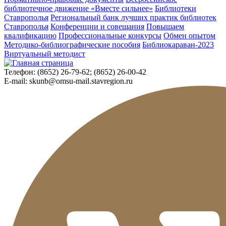
библиотечное движение «Вместе сильнее»
Библиотеки
Ставрополья
Региональный банк лучших практик библиотек
Ставрополья
Конференции и совещания
Повышаем
квалификацию
Профессиональные конкурсы
Обмен опытом
Методико-библиографические пособия
Библиокараван-2023
Виртуальный методист
Телефон:
(8652) 26-79-62; (8652) 26-00-42
E-mail:
skunb@omsu-mail.stavregion.ru