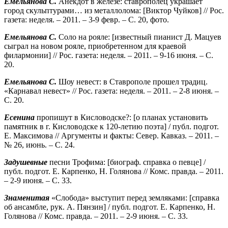
Емельянова С.
Анекдот в железе: ставрополец украшает
город скульптурами… из металлолома: [Виктор Чуйков] // Рос.
газета: неделя. – 2011. – 3-9 февр. – С. 20, фото.
Емельянова С.
Соло на рояле: [известный пианист Д. Мацуев
сыграл на новом рояле, приобретенном для краевой
филармонии] // Рос. газета: неделя. – 2011. – 9-16 июня. – С.
20.
Емельянова С.
Шоу невест: в Ставрополе прошел традиц.
«Карнавал невест» // Рос. газета: неделя. – 2011. – 2-8 июня. –
С. 20.
Есенина
пропишут в Кисловодске?: [о планах установить
памятник в г. Кисловодске к 120-летию поэта] / публ. подгот.
Е. Максимова // Аргументы и факты: Север. Кавказ. – 2011. –
№ 26, июнь. – С. 24.
Задушевные
песни Трофима: [биограф. справка о певце] /
публ. подгот. Е. Карпенко, Н. Голянова // Комс. правда. – 2011.
– 2-9 июня. – С. 33.
Знаменитая
«Слобода» выступит перед земляками: [справка
об ансамбле, рук. А. Пянзин] / публ. подгот. Е. Карпенко, Н.
Голянова // Комс. правда. – 2011. – 2-9 июня. – С. 33.