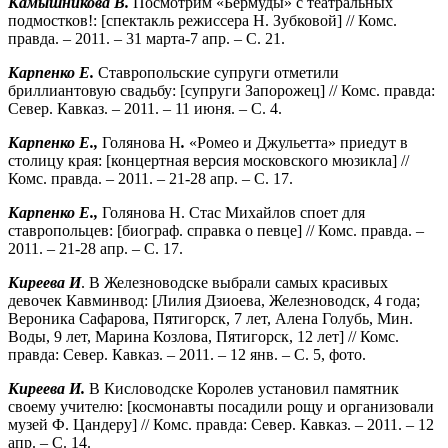
Камышникова В.
Посмотрим «Бермуды» с театральных
подмостков!: [спектакль режиссера Н. Зубковой] // Комс.
правда. – 2011. – 31 марта-7 апр. – С. 21.
Карпенко Е.
Ставропольские супруги отметили
бриллиантовую свадьбу: [супруги Запорожец] // Комс. правда:
Север. Кавказ. – 2011. – 11 июня. – С. 4.
Карпенко Е.,
Голянова Н
.
«Ромео и Джульетта» приедут в
столицу края: [концертная версия московского мюзикла] //
Комс. правда. – 2011. – 21-28 апр. – С. 17.
Карпенко Е.,
Голянова Н. Стас Михайлов споет для
ставропольцев: [биограф. справка о певце] // Комс. правда. –
2011. – 21-28 апр. – С. 17.
Киреева И
. В Железноводске выбрали самых красивых
девочек Кавминвод: [Лилия Дзиоева, Железноводск, 4 года;
Вероника Сафарова, Пятигорск, 7 лет, Алена Голубь, Мин.
Воды, 9 лет, Марина Козлова, Пятигорск, 12 лет] // Комс.
правда: Север. Кавказ. – 2011. – 12 янв. – С. 5, фото.
Киреева И.
В Кисловодске Королев установил памятник
своему учителю: [космонавты посадили рощу и организовали
музей Ф. Цандеру] // Комс. правда: Север. Кавказ. – 2011. – 12
апр. – С. 14.