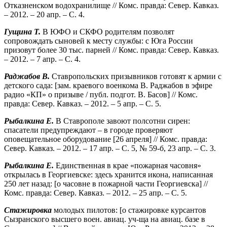
Отказненском водохранилище // Комс. правда: Север. Кавказ.
– 2012. – 20 апр. – С. 4.
Гущина Т.
В ЮФО и СКФО родителям позволят
сопровождать сыновей к месту службы: с Юга России
призовут более 30 тыс. парней // Комс. правда: Север. Кавказ.
– 2012. – 7 апр. – С. 4.
Раджабов В.
Ставропольских призывников готовят к армии с
детского сада: [зам. краевого военкома В. Раджабов в эфире
радио «КП» о призыве / публ. подгот. В. Басов] // Комс.
правда: Север. Кавказ. – 2012. – 5 апр. – С. 5.
Рыбалкина Е.
В Ставрополе завоют полсотни сирен:
спасатели предупреждают – в городе проверяют
оповещательное оборудование [26 апреля] // Комс. правда:
Север. Кавказ. – 2012. – 17 апр. – С. 5, № 59-б, 23 апр. – С. 3.
Рыбалкина Е.
Единственная в крае «пожарная часовня»
открылась в Георгиевске: здесь хранится икона, написанная
250 лет назад: [о часовне в пожарной части Георгиевска] //
Комс. правда: Север. Кавказ. – 2012. – 25 апр. – С. 5.
Стажировка
молодых пилотов: [о стажировке курсантов
Сызранского высшего воен. авиац. уч-ща на авиац. базе в