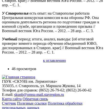
Ставроп. крае] // Военный вестник Юга России. – 2012. – 28
апр. – С. 1.
У Ставрополья
есть опыт: на Ставрополье работала
Центральная конкурсная комиссия м-ва обороны РФ. Она
оценивала деятельность региона по подготовке граждан к
военной службе, организации и проведению призыва //
Военный вестник Юга России. – 2012. – 28 апр. – С. 3.
Учебный
период: итоги, анализ, выводы: [об итоговой
проверке зимнего периода обучения объединений ЮВО,
дислоцированных в Ставроп. крае] // Военный вестник Юга
России. – 2012. – 28 апр. – С. 1.
к оглавлению
46 просмотров
ГБУК «СКУНБ им. Лермонтова»
355035, г. Ставрополь, ул. Маршала Жукова, 14
Телефон для справок: (8652) 26-79-62; (8652) 26-00-42
E-mail:
skunb@omsu-mail.stavregion.ru
Карта сайта
Обратная связь
Счетчик
Полезные ссылки
Политика обработки
персональных данных