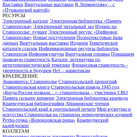
Выставки
Виртуальные выставки
В Лермонтовку – с
«Пушкинской картой»
РЕСУРСЫ
Электронный каталог
Электронная библиотека «Память
Ставрополья»
Электронный читальный зал
Издано на
Ставрополье: лучшее
Электронный ресурс «Цифровое
Ставрополье»
Новые поступления
Полнотекстовые базы
данных
Виртуальные выставки
Издания
Тематические
каталоги ссылок
Информационные ресурсы библиотек
Ставрополя
Информкультура
Виртуальная справка
Повышаем
правовую грамотность
Каталог литературы по
антитеррористической тематике
Финансовая грамотность –
уверенность в будущем
Нет – наркотикам
КРАЕВЕДЕНИЕ
Знакомьтесь: Ставрополье
Ставропольский хронограф
Ставропольская книга
Ставропольская правда 1945 год
«Когда Россия позвала…»: ставропольцы – участники СВО
Память сильнее времени
Электронная библиотека краеведа
Краеведческая библиография
Абрамовские чтения
Ставропольский край в центральной печати
Мир культуры и
искусства Ставрополья на страницах периодических изданий
Ретро-точка «Воронцовская роща»
Краеведческий
калейдоскоп
КОЛЛЕГАМ
Нормативно-правовые документы
Всероссийское