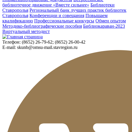
библиотечное движение «Вместе сильнее»
Библиотеки
Ставрополья
Региональный банк лучших практик библиотек
Ставрополья
Конференции и совещания
Повышаем
квалификацию
Профессиональные конкурсы
Обмен опытом
Методико-библиографические пособия
Библиокараван-2023
Виртуальный методист
Телефон:
(8652) 26-79-62; (8652) 26-00-42
E-mail:
skunb@omsu-mail.stavregion.ru