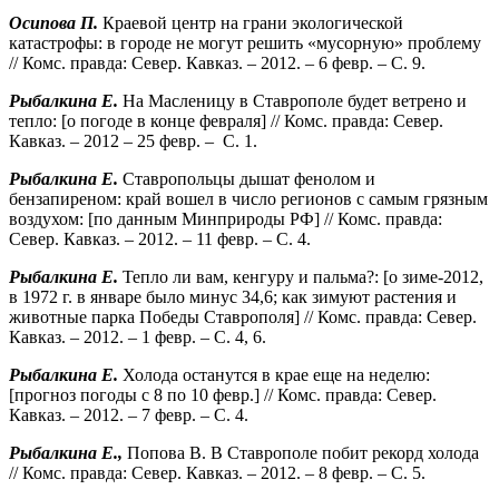
Осипова П.
Краевой центр на грани экологической
катастрофы: в городе не могут решить «мусорную» проблему
// Комс. правда: Север. Кавказ. – 2012. – 6 февр. – С. 9.
Рыбалкина Е.
На Масленицу в Ставрополе будет ветрено и
тепло: [о погоде в конце февраля] // Комс. правда: Север.
Кавказ. – 2012 – 25 февр. – С. 1.
Рыбалкина Е.
Ставропольцы дышат фенолом и
бензапиреном: край вошел в число регионов с самым грязным
воздухом: [по данным Минприроды РФ] // Комс. правда:
Север. Кавказ. – 2012. – 11 февр. – С. 4.
Рыбалкина Е.
Тепло ли вам, кенгуру и пальма?: [о зиме-2012,
в 1972 г. в январе было минус 34,6; как зимуют растения и
животные парка Победы Ставрополя] // Комс. правда: Север.
Кавказ. – 2012. – 1 февр. – С. 4, 6.
Рыбалкина Е.
Холода останутся в крае еще на неделю:
[прогноз погоды с 8 по 10 февр.] // Комс. правда: Север.
Кавказ. – 2012. – 7 февр. – С. 4.
Рыбалкина Е.,
Попова В. В Ставрополе побит рекорд холода
// Комс. правда: Север. Кавказ. – 2012. – 8 февр. – С. 5.