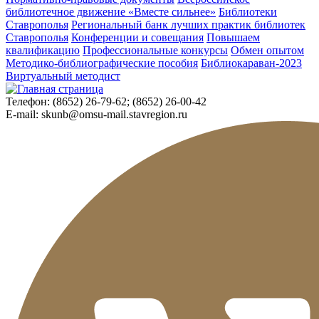
библиотечное движение «Вместе сильнее»
Библиотеки
Ставрополья
Региональный банк лучших практик библиотек
Ставрополья
Конференции и совещания
Повышаем
квалификацию
Профессиональные конкурсы
Обмен опытом
Методико-библиографические пособия
Библиокараван-2023
Виртуальный методист
Телефон:
(8652) 26-79-62; (8652) 26-00-42
E-mail:
skunb@omsu-mail.stavregion.ru