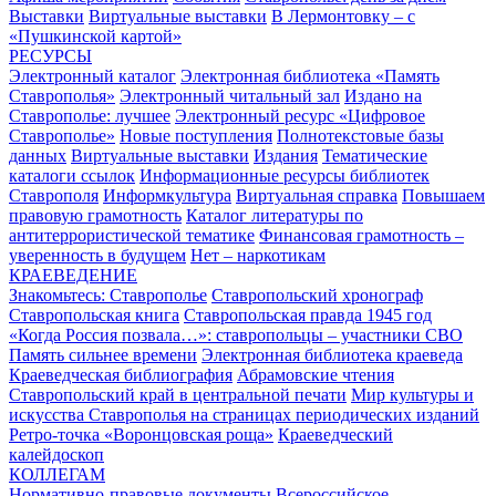
Выставки
Виртуальные выставки
В Лермонтовку – с
«Пушкинской картой»
РЕСУРСЫ
Электронный каталог
Электронная библиотека «Память
Ставрополья»
Электронный читальный зал
Издано на
Ставрополье: лучшее
Электронный ресурс «Цифровое
Ставрополье»
Новые поступления
Полнотекстовые базы
данных
Виртуальные выставки
Издания
Тематические
каталоги ссылок
Информационные ресурсы библиотек
Ставрополя
Информкультура
Виртуальная справка
Повышаем
правовую грамотность
Каталог литературы по
антитеррористической тематике
Финансовая грамотность –
уверенность в будущем
Нет – наркотикам
КРАЕВЕДЕНИЕ
Знакомьтесь: Ставрополье
Ставропольский хронограф
Ставропольская книга
Ставропольская правда 1945 год
«Когда Россия позвала…»: ставропольцы – участники СВО
Память сильнее времени
Электронная библиотека краеведа
Краеведческая библиография
Абрамовские чтения
Ставропольский край в центральной печати
Мир культуры и
искусства Ставрополья на страницах периодических изданий
Ретро-точка «Воронцовская роща»
Краеведческий
калейдоскоп
КОЛЛЕГАМ
Нормативно-правовые документы
Всероссийское