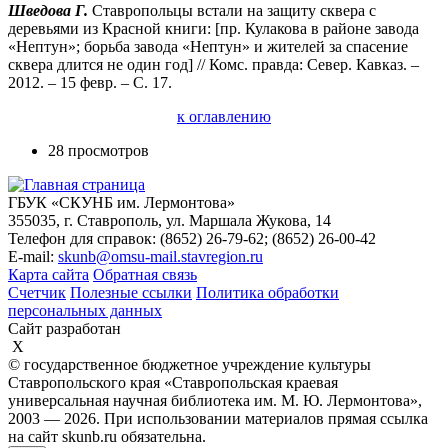
Шведова Г.
Ставропольцы встали на защиту сквера с
деревьями из Красной книги: [пр. Кулакова в районе завода
«Нептун»; борьба завода «Нептун» и жителей за спасение
сквера длится не один год] // Комс. правда: Север. Кавказ. –
2012. – 15 февр. – С. 17.
к оглавлению
28 просмотров
ГБУК «СКУНБ им. Лермонтова»
355035, г. Ставрополь, ул. Маршала Жукова, 14
Телефон для справок: (8652) 26-79-62; (8652) 26-00-42
E-mail:
skunb@omsu-mail.stavregion.ru
Карта сайта
Обратная связь
Счетчик
Полезные ссылки
Политика обработки
персональных данных
Сайт разработан
X
© государственное бюджетное учреждение культуры
Ставропольского края «Ставропольская краевая
универсальная научная библиотека им. М. Ю. Лермонтова»,
2003 — 2026. При использовании материалов прямая ссылка
на сайт skunb.ru обязательна.