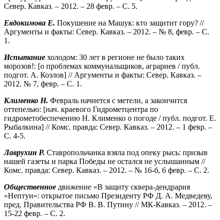
Север. Кавказ. – 2012. – 28 февр. – С. 5.
Евдокимова Е.
Покушение на Машук: кто защитит гору? //
Аргументы и факты: Север. Кавказ. – 2012. – № 8, февр. – С.
1.
Испытание
холодом: 30 лет в регионе не было таких
морозов!: [о проблемах коммунальщиков, аграриев / публ.
подгот. А. Козлов] // Аргументы и факты: Север. Кавказ. –
2012. № 7, февр. – С. 1.
Клименко Н.
Февраль начнется с метели, а закончится
оттепелью: [нач. краевого Гидрометцентра по
гидрометобеспечению Н. Клименко о погоде / публ. подгот. Е.
Рыбалкина] // Комс. правда: Север. Кавказ. – 2012. – 1 февр. –
С. 4-5.
Лаврухин Р.
Ставропольчанка взяла под опеку рысь: призыв
нашей газеты и парка Победы не остался не услышанным //
Комс. правда: Север. Кавказ. – 2012. – № 16-б, 6 февр. – С. 2.
Общественное
движение «В защиту сквера-дендрария
«Нептун»: открытое письмо Президенту РФ Д. А. Медведеву,
пред. Правительства РФ В. В. Путину // МК-Кавказ. – 2012. –
15-22 февр. – С. 2.