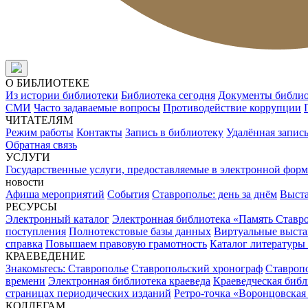
О БИБЛИОТЕКЕ
Из истории библиотеки
Библиотека сегодня
Документы библи
СМИ
Часто задаваемые вопросы
Противодействие коррупции
ЧИТАТЕЛЯМ
Режим работы
Контакты
Запись в библиотеку
Удалённая запис
Обратная связь
УСЛУГИ
Государственные услуги, предоставляемые в электронной форм
новости
Афиша мероприятий
События
Ставрополье: день за днём
Выст
РЕСУРСЫ
Электронный каталог
Электронная библиотека «Память Ставр
поступления
Полнотекстовые базы данных
Виртуальные выста
справка
Повышаем правовую грамотность
Каталог литературы
КРАЕВЕДЕНИЕ
Знакомьтесь: Ставрополье
Ставропольский хронограф
Ставропо
времени
Электронная библиотека краеведа
Краеведческая биб
страницах периодических изданий
Ретро-точка «Воронцовская
КОЛЛЕГАМ