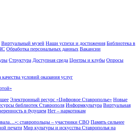
Виртуальный музей
Наши успехи и достижения
Библиотека в
 ЧС
Обработка персональных данных
Вакансии
уры
Структура
Доступная среда
Центры и клубы
Опросы
 качества условий оказания услуг
ртой»
чшее
Электронный ресурс «Цифровое Ставрополье»
Новые
сурсы библиотек Ставрополя
Информкультура
Виртуальная
веренность в будущем
Нет – наркотикам
звала…»: ставропольцы – участники СВО
Память сильнее
ной печати
Мир культуры и искусства Ставрополья на