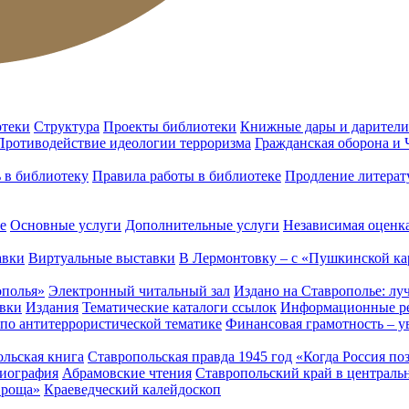
отеки
Структура
Проекты библиотеки
Книжные дары и дарители
Противодействие идеологии терроризма
Гражданская оборона и
ь в библиотеку
Правила работы в библиотеке
Продление литерат
е
Основные услуги
Дополнительные услуги
Независимая оценка
авки
Виртуальные выставки
В Лермонтовку – с «Пушкинской ка
ополья»
Электронный читальный зал
Издано на Ставрополье: лу
вки
Издания
Тематические каталоги ссылок
Информационные ре
 по антитеррористической тематике
Финансовая грамотность – у
льская книга
Ставропольская правда 1945 год
«Когда Россия по
лиография
Абрамовские чтения
Ставропольский край в централь
 роща»
Краеведческий калейдоскоп