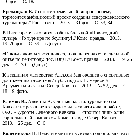
– 6 дек. – С. 18.
Брежицкая Е.
Испортил земельный вопрос: почему
тормозится амбициозный проект создания северокавказского
туркластера // Рос. газета. – 2013. – 31 дек. – С. 33, 34.
В
Пятигорске готовятся разбить большой «Новогодний
пузырь»: [о турнире по боулингу] // Комс. правда. – 2013. –
19–26 дек. – С. 39. – (Досуг).
«Елки
-палки» устроят новогоднюю перепалку: [о сценарной
битве по пейнтболу, пос. Юца] // Комс. правда. – 2013. – 19–26
дек. – С. 39. – (Досуг).
К
вершинам мастерства: Алексей Завгороднев о спортивных
достижениях газовиков / публ. подгот. Н. Чернов //
Аргументы и факты: Север. Кавказ. – 2013. – № 52, дек. – С.
18–19, фото.
Климов В.,
Алякина А. Счетная палата: туркластер на
Кавказе не развивается: аудиторы раскритиковали работу
ОАО «Курорты Северного Кавказа» – строится лишь один
горнолыжный комплекс // Комс. правда: Север. Кавказ. –
2013. – 25 дек. – С. 6.
Колесникова Н.
Перелетные птицы: куда ставропольцы едут