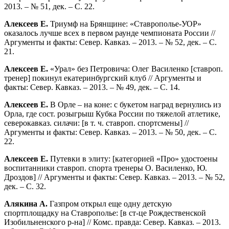
2013. – № 51, дек. – С. 22.
Алексеев Е.
Триумф на Брянщине: «Ставрополье-УОР»
оказалось лучше всех в первом раунде чемпионата России //
Аргументы и факты: Север. Кавказ. – 2013. – № 52, дек. – С.
21.
Алексеев Е.
«Урал» без Петровича: Олег Василенко [ставроп.
тренер] покинул екатеринбургский клуб // Аргументы и
факты: Север. Кавказ. – 2013. – № 49, дек. – С. 14.
Алексеев Е.
В Орле – на коне: с букетом наград вернулись из
Орла, где сост. розыгрыш Кубка России по тяжелой атлетике,
северокавказ. силачи: [в т. ч. ставроп. спортсмены] //
Аргументы и факты: Север. Кавказ. – 2013. – № 50, дек. – С.
22.
Алексеев Е.
Путевки в элиту: [категорией «Про» удостоены
воспитанники ставроп. спорта тренеры О. Василенко, Ю.
Дроздов] // Аргументы и факты: Север. Кавказ. – 2013. – № 52,
дек. – С. 32.
Алякина А.
Газпром открыл еще одну детскую
спортплощадку на Ставрополье: [в ст-це Рождественской
Изобильненского р-на] // Комс. правда: Север. Кавказ. – 2013.