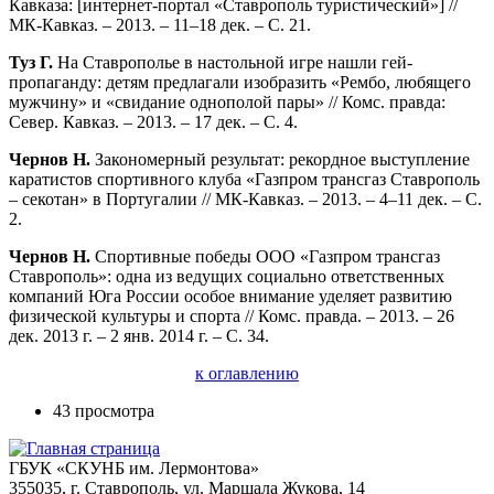
Кавказа: [интернет-портал «Ставрополь туристический»] //
МК-Кавказ. – 2013. – 11–18 дек. – С. 21.
Туз Г.
На Ставрополье в настольной игре нашли гей-
пропаганду: детям предлагали изобразить «Рембо, любящего
мужчину» и «свидание однополой пары» // Комс. правда:
Север. Кавказ. – 2013. – 17 дек. – С. 4.
Чернов Н.
Закономерный результат: рекордное выступление
каратистов спортивного клуба «Газпром трансгаз Ставрополь
– секотан» в Португалии // МК-Кавказ. – 2013. – 4–11 дек. – С.
2.
Чернов Н.
Спортивные победы ООО «Газпром трансгаз
Ставрополь»: одна из ведущих социально ответственных
компаний Юга России особое внимание уделяет развитию
физической культуры и спорта // Комс. правда. – 2013. – 26
дек. 2013 г. – 2 янв. 2014 г. – С. 34.
к оглавлению
43 просмотра
ГБУК «СКУНБ им. Лермонтова»
355035, г. Ставрополь, ул. Маршала Жукова, 14