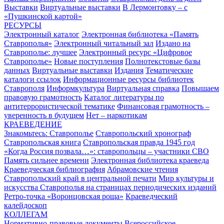
Выставки
Виртуальные выставки
В Лермонтовку – с
«Пушкинской картой»
РЕСУРСЫ
Электронный каталог
Электронная библиотека «Память
Ставрополья»
Электронный читальный зал
Издано на
Ставрополье: лучшее
Электронный ресурс «Цифровое
Ставрополье»
Новые поступления
Полнотекстовые базы
данных
Виртуальные выставки
Издания
Тематические
каталоги ссылок
Информационные ресурсы библиотек
Ставрополя
Информкультура
Виртуальная справка
Повышаем
правовую грамотность
Каталог литературы по
антитеррористической тематике
Финансовая грамотность –
уверенность в будущем
Нет – наркотикам
КРАЕВЕДЕНИЕ
Знакомьтесь: Ставрополье
Ставропольский хронограф
Ставропольская книга
Ставропольская правда 1945 год
«Когда Россия позвала…»: ставропольцы – участники СВО
Память сильнее времени
Электронная библиотека краеведа
Краеведческая библиография
Абрамовские чтения
Ставропольский край в центральной печати
Мир культуры и
искусства Ставрополья на страницах периодических изданий
Ретро-точка «Воронцовская роща»
Краеведческий
калейдоскоп
КОЛЛЕГАМ
Нормативно-правовые документы
Всероссийское