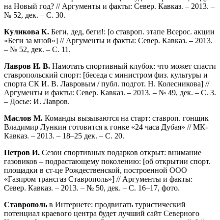
на Новый год? // Аргументы и факты: Север. Кавказ. – 2013. –
№ 52, дек. – С. 30.
Куликова К.
Беги, дед, беги!: [о ставроп. этапе Всерос. акции
«Беги за мной»] // Аргументы и факты: Север. Кавказ. – 2013.
– № 52, дек. – С. 11.
Лавров И. В.
Намотать спортивный клубок: что может спасти
ставропольский спорт: [беседа с министром физ. культуры и
спорта СК И. В. Лавровым / публ. подгот. Н. Колесникова] //
Аргументы и факты: Север. Кавказ. – 2013. – № 49, дек. – С. 3.
– Досье: И. Лавров.
Маслов М.
Команды вызываются на старт: ставроп. гонщик
Владимир Лункин готовится к гонке «24 часа Дубая» // МК-
Кавказ. – 2013. – 18–25 дек. – С. 20.
Петров И.
Сезон спортивных подарков открыт: внимание
газовиков – подрастающему поколению: [об открытии спорт.
площадки в ст-це Рождественской, построенной ООО
«Газпром трансгаз Ставрополь»] // Аргументы и факты:
Север. Кавказ. – 2013. – № 50, дек. – С. 16–17, фото.
Ставрополь
в Интернете: продвигать туристический
потенциал краевого центра будет лучший сайт Северного