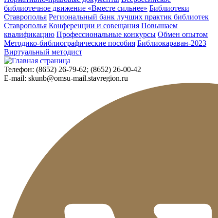
библиотечное движение «Вместе сильнее»
Библиотеки
Ставрополья
Региональный банк лучших практик библиотек
Ставрополья
Конференции и совещания
Повышаем
квалификацию
Профессиональные конкурсы
Обмен опытом
Методико-библиографические пособия
Библиокараван-2023
Виртуальный методист
Телефон:
(8652) 26-79-62; (8652) 26-00-42
E-mail:
skunb@omsu-mail.stavregion.ru