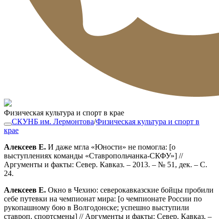
Физическая культура и спорт в крае
СКУНБ им. Лермонтова
/
Физическая культура и спорт в
крае
Алексеев Е.
И даже мгла «Юности» не помогла: [о
выступлениях команды «Ставропольчанка-СКФУ»] //
Аргументы и факты: Север. Кавказ. – 2013. – № 51, дек. – С.
24.
Алексеев Е.
Окно в Чехию: северокавказские бойцы пробили
себе путевки на чемпионат мира: [о чемпионате России по
рукопашному бою в Волгодонске; успешно выступили
ставроп. спортсмены] // Аргументы и факты: Север. Кавказ. –