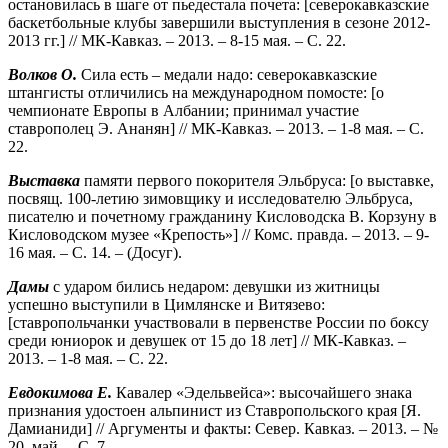
остановилась в шаге от пьедестала почета: [северокавказские
баскетбольные клубы завершили выступления в сезоне 2012-
2013 гг.] // МК-Кавказ. – 2013. – 8-15 мая. – С. 22.
Волков О.
Сила есть – медали надо: северокавказские
штангисты отличились на международном помосте: [о
чемпионате Европы в Албании; принимал участие
ставрополец Э. Ананян] // МК-Кавказ. – 2013. – 1-8 мая. – С.
22.
Выставка
памяти первого покорителя Эльбруса: [о выставке,
посвящ. 100-летию зимовщику и исследователю Эльбруса,
писателю и почетному гражданину Кисловодска В. Корзуну в
Кисловодском музее «Крепость»] // Комс. правда. – 2013. – 9-
16 мая. – С. 14. – (Досуг).
Дамы
с ударом бились недаром: девушки из житницы
успешно выступили в Цимлянске и Витязево:
[ставропольчанки участвовали в первенстве России по боксу
среди юниорок и девушек от 15 до 18 лет] // МК-Кавказ. –
2013. – 1-8 мая. – С. 22.
Евдокимова Е.
Кавалер «Эдельвейса»: высочайшего знака
признания удостоен альпинист из Ставропольского края [Я.
Дамианиди] // Аргументы и факты: Север. Кавказ. – 2013. – №
20, май. – С. 7.