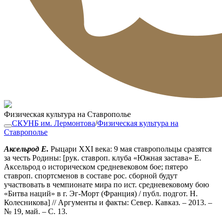
Физическая культура на Ставрополье
СКУНБ им. Лермонтова
/
Физическая культура на
Ставрополье
Аксельрод Е.
Рыцари XXI века: 9 мая ставропольцы сразятся
за честь Родины: [рук. ставроп. клуба «Южная застава» Е.
Аксельрод о историческом средневековом бое; пятеро
ставроп. спортсменов в составе рос. сборной будут
участвовать в чемпионате мира по ист. средневековому бою
«Битва наций» в г. Эг-Морт (Франция) / публ. подгот. Н.
Колесникова] // Аргументы и факты: Север. Кавказ. – 2013. –
№ 19, май. – С. 13.