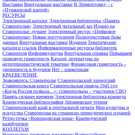
Выставки
Виртуальные выставки
В Лермонтовку – с
«Пушкинской картой»
РЕСУРСЫ
Электронный каталог
Электронная библиотека «Память
Ставрополья»
Электронный читальный зал
Издано на
Ставрополье: лучшее
Электронный ресурс «Цифровое
Ставрополье»
Новые поступления
Полнотекстовые базы
данных
Виртуальные выставки
Издания
Тематические
каталоги ссылок
Информационные ресурсы библиотек
Ставрополя
Информкультура
Виртуальная справка
Повышаем
правовую грамотность
Каталог литературы по
антитеррористической тематике
Финансовая грамотность –
уверенность в будущем
Нет – наркотикам
КРАЕВЕДЕНИЕ
Знакомьтесь: Ставрополье
Ставропольский хронограф
Ставропольская книга
Ставропольская правда 1945 год
«Когда Россия позвала…»: ставропольцы – участники СВО
Память сильнее времени
Электронная библиотека краеведа
Краеведческая библиография
Абрамовские чтения
Ставропольский край в центральной печати
Мир культуры и
искусства Ставрополья на страницах периодических изданий
Ретро-точка «Воронцовская роща»
Краеведческий
калейдоскоп
КОЛЛЕГАМ
Нормативно-правовые документы
Всероссийское