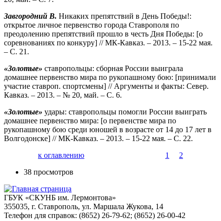
Завгородний В.
Никаких препятствий в День Победы!:
открытое личное первенство города Ставрополя по
преодолению препятствий прошло в честь Дня Победы: [о
соревнованиях по конкуру] // МК-Кавказ. – 2013. – 15-22 мая.
– С. 21.
«Золотые»
ставропольцы: сборная России выиграла
домашнее первенство мира по рукопашному бою: [принимали
участие ставроп. спортсмены] // Аргументы и факты: Север.
Кавказ. – 2013. – № 20, май. – С. 6.
«Золотые»
удары: ставропольцы помогли России выиграть
домашнее первенство мира: [о первенстве мира по
рукопашному бою среди юношей в возрасте от 14 до 17 лет в
Волгодонске] // МК-Кавказ. – 2013. – 15-22 мая. – С. 22.
к оглавлению
1
2
38 просмотров
ГБУК «СКУНБ им. Лермонтова»
355035, г. Ставрополь, ул. Маршала Жукова, 14
Телефон для справок: (8652) 26-79-62; (8652) 26-00-42