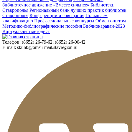
библиотечное движение «Вместе сильнее»
Библиотеки
Ставрополья
Региональный банк лучших практик библиотек
Ставрополья
Конференции и совещания
Повышаем
квалификацию
Профессиональные конкурсы
Обмен опытом
Методико-библиографические пособия
Библиокараван-2023
Виртуальный методист
Телефон:
(8652) 26-79-62; (8652) 26-00-42
E-mail:
skunb@omsu-mail.stavregion.ru