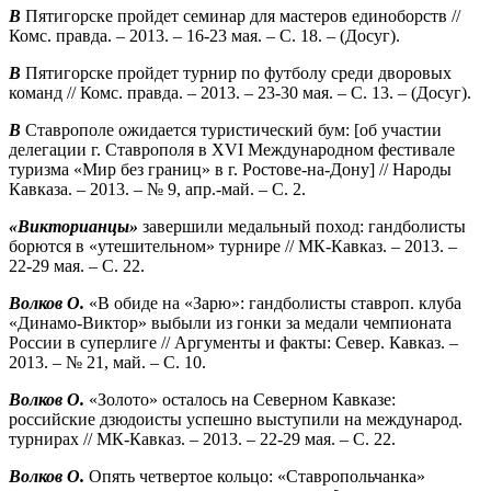
В
Пятигорске пройдет семинар для мастеров единоборств //
Комс. правда. – 2013. – 16-23 мая. – С. 18. – (Досуг).
В
Пятигорске пройдет турнир по футболу среди дворовых
команд // Комс. правда. – 2013. – 23-30 мая. – С. 13. – (Досуг).
В
Ставрополе ожидается туристический бум: [об участии
делегации г. Ставрополя в XVI Международном фестивале
туризма «Мир без границ» в г. Ростове-на-Дону] // Народы
Кавказа. – 2013. – № 9, апр.-май. – С. 2.
«Викторианцы»
завершили медальный поход: гандболисты
борются в «утешительном» турнире // МК-Кавказ. – 2013. –
22-29 мая. – С. 22.
Волков О.
«В обиде на «Зарю»: гандболисты ставроп. клуба
«Динамо-Виктор» выбыли из гонки за медали чемпионата
России в суперлиге // Аргументы и факты: Север. Кавказ. –
2013. – № 21, май. – С. 10.
Волков О.
«Золото» осталось на Северном Кавказе:
российские дзюдоисты успешно выступили на международ.
турнирах // МК-Кавказ. – 2013. – 22-29 мая. – С. 22.
Волков О.
Опять четвертое кольцо: «Ставропольчанка»