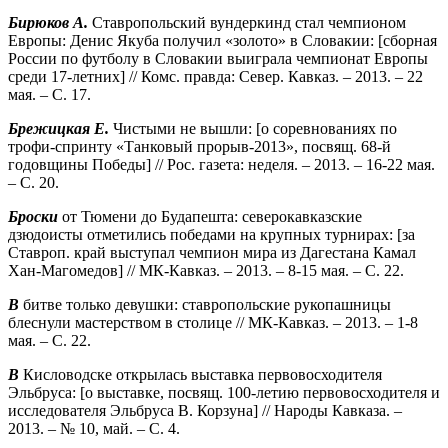
Бирюков А.
Ставропольский вундеркинд стал чемпионом
Европы: Денис Якуба получил «золото» в Словакии: [сборная
России по футболу в Словакии выиграла чемпионат Европы
среди 17-летних] // Комс. правда: Север. Кавказ. – 2013. – 22
мая. – С. 17.
Брежицкая Е.
Чистыми не вышли: [о соревнованиях по
трофи-спринту «Танковый прорыв-2013», посвящ. 68-й
годовщины Победы] // Рос. газета: неделя. – 2013. – 16-22 мая.
– С. 20.
Броски
от Тюмени до Будапешта: северокавказские
дзюдоисты отметились победами на крупных турнирах: [за
Ставроп. край выступал чемпион мира из Дагестана Камал
Хан-Магомедов] // МК-Кавказ. – 2013. – 8-15 мая. – С. 22.
В
битве только девушки: ставропольские рукопашницы
блеснули мастерством в столице // МК-Кавказ. – 2013. – 1-8
мая. – С. 22.
В
Кисловодске открылась выставка первовосходителя
Эльбруса: [о выставке, посвящ. 100-летию первовосходителя и
исследователя Эльбруса В. Корзуна] // Народы Кавказа. –
2013. – № 10, май. – С. 4.