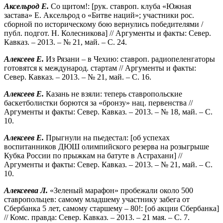
Аксельрод Е.
Со щитом!: [рук. ставроп. клуба «Южная
застава» Е. Аксельрод о «Битве наций»; участники рос.
сборной по историческому бою вернулись победителями /
публ. подгот. Н. Колесникова] // Аргументы и факты: Север.
Кавказ. – 2013. – № 21, май. – С. 24.
Алексеев Е.
Из Рязани – в Чехию: ставроп. радиопеленгаторы
готовятся к международ. стартам // Аргументы и факты:
Север. Кавказ. – 2013. – № 21, май. – С. 16.
Алексеев Е.
Казань не взяли: теперь ставропольские
баскетболистки борются за «бронзу» нац. первенства //
Аргументы и факты: Север. Кавказ. – 2013. – № 18, май. – С.
10.
Алексеев Е.
Прыгнули на пьедестал: [об успехах
воспитанников ДЮШ олимпийского резерва на розыгрыше
Кубка России по прыжкам на батуте в Астрахани] //
Аргументы и факты: Север. Кавказ. – 2013. – № 21, май. – С.
10.
Алексеева Л.
«Зеленый марафон» пробежали около 500
ставропольцев: самому младшему участнику забега от
Сбербанка 5 лет, самому старшему – 80!: [об акции Сбербанка]
// Комс. правда: Север. Кавказ. – 2013. – 21 мая. – С. 7.