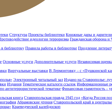
отеки
Структура
Проекты библиотеки
Книжные дары и дарители
Противодействие идеологии терроризма
Гражданская оборона и
ь в библиотеку
Правила работы в библиотеке
Продление литерат
е
Основные услуги
Дополнительные услуги
Независимая оценка
авки
Виртуальные выставки
В Лермонтовку – с «Пушкинской ка
ополья»
Электронный читальный зал
Издано на Ставрополье: лу
вки
Издания
Тематические каталоги ссылок
Информационные ре
 по антитеррористической тематике
Финансовая грамотность – у
льская книга
Ставропольская правда 1945 год
«Когда Россия по
лиография
Абрамовские чтения
Ставропольский край в централь
 роща»
Краеведческий калейдоскоп