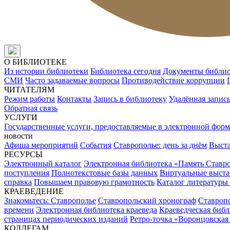
О БИБЛИОТЕКЕ
Из истории библиотеки
Библиотека сегодня
Документы библи
СМИ
Часто задаваемые вопросы
Противодействие коррупции
ЧИТАТЕЛЯМ
Режим работы
Контакты
Запись в библиотеку
Удалённая запис
Обратная связь
УСЛУГИ
Государственные услуги, предоставляемые в электронной форм
новости
Афиша мероприятий
События
Ставрополье: день за днём
Выст
РЕСУРСЫ
Электронный каталог
Электронная библиотека «Память Ставр
поступления
Полнотекстовые базы данных
Виртуальные выста
справка
Повышаем правовую грамотность
Каталог литературы
КРАЕВЕДЕНИЕ
Знакомьтесь: Ставрополье
Ставропольский хронограф
Ставропо
времени
Электронная библиотека краеведа
Краеведческая биб
страницах периодических изданий
Ретро-точка «Воронцовская
КОЛЛЕГАМ