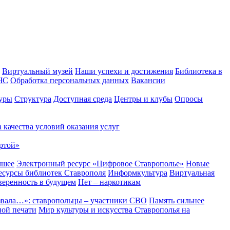
Виртуальный музей
Наши успехи и достижения
Библиотека в
 ЧС
Обработка персональных данных
Вакансии
уры
Структура
Доступная среда
Центры и клубы
Опросы
 качества условий оказания услуг
ртой»
чшее
Электронный ресурс «Цифровое Ставрополье»
Новые
сурсы библиотек Ставрополя
Информкультура
Виртуальная
веренность в будущем
Нет – наркотикам
звала…»: ставропольцы – участники СВО
Память сильнее
ной печати
Мир культуры и искусства Ставрополья на