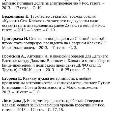
активно погашает долги за электроэнергию // Рос. газета. –
2013. – 17 сент. – С. 19.
Бржезицкая Е.
Туркластер съежится: [госкорпорация
«Курорты Сев. Кавказа» считает, что под курорты надо
оставить пять из выделенных ранее 25 тыс. га земли] // Рос.
газета. – 2013. – 3 сент. – С. 19.
Григорьева И.
Степашин попрощался со Счетной палатой:
чтобы стать полпредом президента на Северном Кавказе? //
Моск. комсомолец. – 2013. – 11 сент. – С. 3.
Громский А.,
Антошин А. Кавказский образец для Дальнего
Востока: между Дальним Востоком и Кавказом много общего:
[вице-премьером и полпредом президента ДВФО стал Ю.
Трутнев] // МК-Кавказ. – 2013. – 18–25 сент. – С. 3.
Егорова Е.
Кавказу нужна нетерпимость: к любым
проявлениям взяточничества и казнокрадства, считает Путин:
[о заседании Совета безопасности] // Моск. комсомолец. –
2013. – 10 сент. – С. 8.
Лисицына Д.
Контрметоды: решить проблемы Северного
Кавказа мешает зашкаливающий уровень коррупции // Рос.
газета. – 2013. – 17 сент. – С. 17, 18.