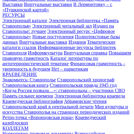
Выставки
Виртуальные выставки
В Лермонтовку – с
«Пушкинской картой»
РЕСУРСЫ
Электронный каталог
Электронная библиотека «Память
Ставрополья»
Электронный читальный зал
Издано на
Ставрополье: лучшее
Электронный ресурс «Цифровое
Ставрополье»
Новые поступления
Полнотекстовые базы
данных
Виртуальные выставки
Издания
Тематические
каталоги ссылок
Информационные ресурсы библиотек
Ставрополя
Информкультура
Виртуальная справка
Повышаем
правовую грамотность
Каталог литературы по
антитеррористической тематике
Финансовая грамотность –
уверенность в будущем
Нет – наркотикам
КРАЕВЕДЕНИЕ
Знакомьтесь: Ставрополье
Ставропольский хронограф
Ставропольская книга
Ставропольская правда 1945 год
«Когда Россия позвала…»: ставропольцы – участники СВО
Память сильнее времени
Электронная библиотека краеведа
Краеведческая библиография
Абрамовские чтения
Ставропольский край в центральной печати
Мир культуры и
искусства Ставрополья на страницах периодических изданий
Ретро-точка «Воронцовская роща»
Краеведческий
калейдоскоп
КОЛЛЕГАМ
Нормативно-правовые документы
Всероссийское