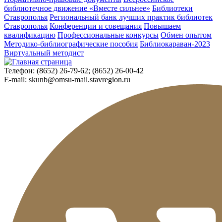
библиотечное движение «Вместе сильнее»
Библиотеки
Ставрополья
Региональный банк лучших практик библиотек
Ставрополья
Конференции и совещания
Повышаем
квалификацию
Профессиональные конкурсы
Обмен опытом
Методико-библиографические пособия
Библиокараван-2023
Виртуальный методист
Телефон:
(8652) 26-79-62; (8652) 26-00-42
E-mail:
skunb@omsu-mail.stavregion.ru