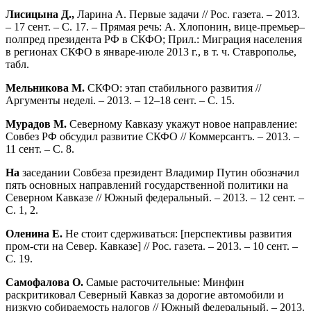
Лисицына Д.,
Ларина А. Первые задачи // Рос. газета. – 2013.
– 17 сент. – С. 17. – Прямая речь: А. Хлопонин, вице-премьер–
полпред президента РФ в СКФО; Прил.: Миграция населения
в регионах СКФО в январе-июле 2013 г., в т. ч. Ставрополье,
табл.
Мельникова М.
СКФО: этап стабильного развития //
Аргументы неделi. – 2013. – 12–18 сент. – С. 15.
Мурадов М.
Северному Кавказу укажут новое направление:
Совбез РФ обсудил развитие СКФО // Коммерсантъ. – 2013. –
11 сент. – С. 8.
На
заседании Совбеза президент Владимир Путин обозначил
пять основных направлений государственной политики на
Северном Кавказе // Южный федеральный. – 2013. – 12 сент. –
С. 1, 2.
Оленина Е.
Не стоит сдерживаться: [перспективы развития
пром-сти на Север. Кавказе] // Рос. газета. – 2013. – 10 сент. –
С. 19.
Самофалова О.
Самые расточительные: Минфин
раскритиковал Северный Кавказ за дорогие автомобили и
низкую собираемость налогов // Южный федеральный. – 2013.