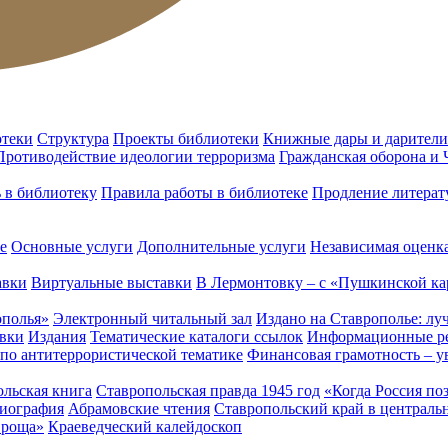
отеки
Структура
Проекты библиотеки
Книжные дары и дарители
Противодействие идеологии терроризма
Гражданская оборона и
ь в библиотеку
Правила работы в библиотеке
Продление литерат
е
Основные услуги
Дополнительные услуги
Независимая оценка
авки
Виртуальные выставки
В Лермонтовку – с «Пушкинской ка
ополья»
Электронный читальный зал
Издано на Ставрополье: лу
вки
Издания
Тематические каталоги ссылок
Информационные ре
 по антитеррористической тематике
Финансовая грамотность – у
льская книга
Ставропольская правда 1945 год
«Когда Россия по
лиография
Абрамовские чтения
Ставропольский край в централь
 роща»
Краеведческий калейдоскоп