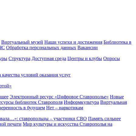
Виртуальный музей
Наши успехи и достижения
Библиотека в
 ЧС
Обработка персональных данных
Вакансии
уры
Структура
Доступная среда
Центры и клубы
Опросы
 качества условий оказания услуг
ртой»
чшее
Электронный ресурс «Цифровое Ставрополье»
Новые
сурсы библиотек Ставрополя
Информкультура
Виртуальная
веренность в будущем
Нет – наркотикам
звала…»: ставропольцы – участники СВО
Память сильнее
ной печати
Мир культуры и искусства Ставрополья на