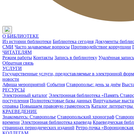
О БИБЛИОТЕКЕ
Из истории библиотеки
Библиотека сегодня
Документы библи
СМИ
Часто задаваемые вопросы
Противодействие коррупции
ЧИТАТЕЛЯМ
Режим работы
Контакты
Запись в библиотеку
Удалённая запис
Обратная связь
УСЛУГИ
Государственные услуги, предоставляемые в электронной форм
новости
Афиша мероприятий
События
Ставрополье: день за днём
Выст
РЕСУРСЫ
Электронный каталог
Электронная библиотека «Память Ставр
поступления
Полнотекстовые базы данных
Виртуальные выста
справка
Повышаем правовую грамотность
Каталог литературы
КРАЕВЕДЕНИЕ
Знакомьтесь: Ставрополье
Ставропольский хронограф
Ставропо
времени
Электронная библиотека краеведа
Краеведческая биб
страницах периодических изданий
Ретро-точка «Воронцовская
КОЛЛЕГАМ