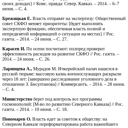
своих доходах] // Комс. правда: Север. Кавказ. – 2014. – 6–7
июня. – С. 4.
Брежицкая Е.
Власть отправят на экспертизу: Общественный
совет СКФО меняет приоритеты: [будет выполнять
экспертную функцию, обеспечивая власть полной и
непредвзятой информацией о ситуации на местах] // Рос.
газета. – 2014. – 24 июня. – С. 27.
Карасев И.
По осени посчитают: полпред проверит
эффективность расходов на развитие СКФО // Рос. газета. –
2014. – 24 июня. – С. 26.
Ларинцева А.,
Мурадов М. Ичкерийский палач нашелся в
русской тюрьме: массовую казнь военнослужащих раскрыли
через 18 лет: [завершено расследование уголовного дела в
отношении З. Бисултанова] // Коммерсантъ. – 2014. – 28 июня.
– С. 4.
Министерство
берет под контроль все программы
госмонополий: [М-во по развитию Северного Кавказа] // Рос.
газета. – 2014. – 10 июня. – С. 18.
Пономарев О.
Власть идет за советом к обществу: на
Северном Кавказе переформатирована работа важнейшего