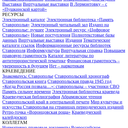
Выставки
Виртуальные выставки
В Лермонтовку – с
«Пушкинской картой»
РЕСУРСЫ
Электронный каталог
Электронная библиотека «Память
Ставрополья»
Электронный читальный зал
Издано на
Ставрополье: лучшее
Электронный ресурс «Цифровое
Ставрополье»
Новые поступления
Полнотекстовые базы
данных
Виртуальные выставки
Издания
Тематические
каталоги ссылок
Информационные ресурсы библиотек
Ставрополя
Информкультура
Виртуальная справка
Повышаем
правовую грамотность
Каталог литературы по
антитеррористической тематике
Финансовая грамотность –
уверенность в будущем
Нет – наркотикам
КРАЕВЕДЕНИЕ
Знакомьтесь: Ставрополье
Ставропольский хронограф
Ставропольская книга
Ставропольская правда 1945 год
«Когда Россия позвала…»: ставропольцы – участники СВО
Память сильнее времени
Электронная библиотека краеведа
Краеведческая библиография
Абрамовские чтения
Ставропольский край в центральной печати
Мир культуры и
искусства Ставрополья на страницах периодических изданий
Ретро-точка «Воронцовская роща»
Краеведческий
калейдоскоп
КОЛЛЕГАМ
Нормативно-правовые документы
Всероссийское