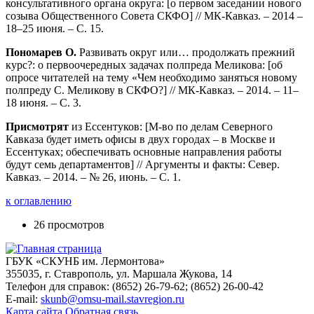
консультативного органа округа: [о первом заседании нового
созыва Общественного Совета СКФО] // МК-Кавказ. – 2014 –
18–25 июня. – С. 15.
Пономарев О.
Развивать округ или… продолжать прежний
курс?: о первоочередных задачах полпреда Меликова: [об
опросе читателей на тему «Чем необходимо заняться новому
полпреду С. Меликову в СКФО?] // МК-Кавказ. – 2014. – 11–
18 июня. – С. 3.
Присмотрят
из Ессентуков: [М-во по делам Северного
Кавказа будет иметь офисы в двух городах – в Москве и
Ессентуках; обеспечивать основные направления работы
будут семь департаментов] // Аргументы и факты: Север.
Кавказ. – 2014. – № 26, июнь. – С. 1.
к оглавлению
26 просмотров
ГБУК «СКУНБ им. Лермонтова»
355035, г. Ставрополь, ул. Маршала Жукова, 14
Телефон для справок: (8652) 26-79-62; (8652) 26-00-42
E-mail:
skunb@omsu-mail.stavregion.ru
Карта сайта
Обратная связь