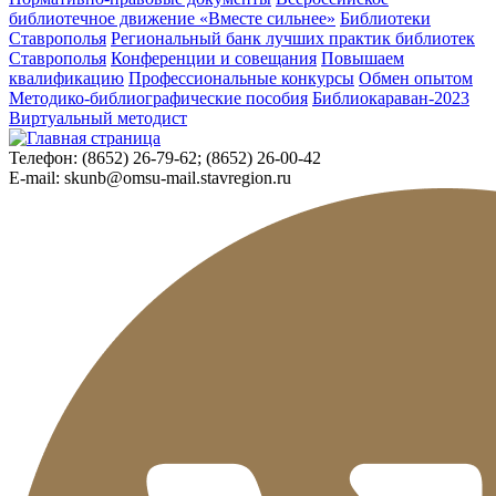
библиотечное движение «Вместе сильнее»
Библиотеки
Ставрополья
Региональный банк лучших практик библиотек
Ставрополья
Конференции и совещания
Повышаем
квалификацию
Профессиональные конкурсы
Обмен опытом
Методико-библиографические пособия
Библиокараван-2023
Виртуальный методист
Телефон:
(8652) 26-79-62; (8652) 26-00-42
E-mail:
skunb@omsu-mail.stavregion.ru