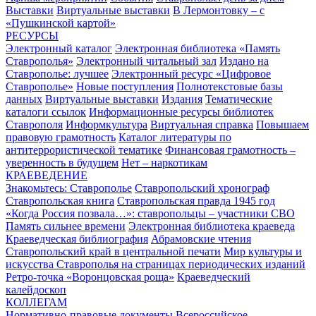
Выставки
Виртуальные выставки
В Лермонтовку – с
«Пушкинской картой»
РЕСУРСЫ
Электронный каталог
Электронная библиотека «Память
Ставрополья»
Электронный читальный зал
Издано на
Ставрополье: лучшее
Электронный ресурс «Цифровое
Ставрополье»
Новые поступления
Полнотекстовые базы
данных
Виртуальные выставки
Издания
Тематические
каталоги ссылок
Информационные ресурсы библиотек
Ставрополя
Информкультура
Виртуальная справка
Повышаем
правовую грамотность
Каталог литературы по
антитеррористической тематике
Финансовая грамотность –
уверенность в будущем
Нет – наркотикам
КРАЕВЕДЕНИЕ
Знакомьтесь: Ставрополье
Ставропольский хронограф
Ставропольская книга
Ставропольская правда 1945 год
«Когда Россия позвала…»: ставропольцы – участники СВО
Память сильнее времени
Электронная библиотека краеведа
Краеведческая библиография
Абрамовские чтения
Ставропольский край в центральной печати
Мир культуры и
искусства Ставрополья на страницах периодических изданий
Ретро-точка «Воронцовская роща»
Краеведческий
калейдоскоп
КОЛЛЕГАМ
Нормативно-правовые документы
Всероссийское