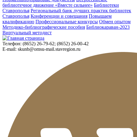
библиотечное движение «Вместе сильнее»
Библиотеки
Ставрополья
Региональный банк лучших практик библиотек
Ставрополья
Конференции и совещания
Повышаем
квалификацию
Профессиональные конкурсы
Обмен опытом
Методико-библиографические пособия
Библиокараван-2023
Виртуальный методист
Телефон:
(8652) 26-79-62; (8652) 26-00-42
E-mail:
skunb@omsu-mail.stavregion.ru