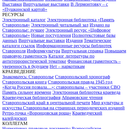
Выставки
Виртуальные выставки
В Лермонтовку – с
«Пушкинской картой»
РЕСУРСЫ
Электронный каталог
Электронная библиотека «Память
Ставрополья»
Электронный читальный зал
Издано на
Ставрополье: лучшее
Электронный ресурс «Цифровое
Ставрополье»
Новые поступления
Полнотекстовые базы
данных
Виртуальные выставки
Издания
Тематические
каталоги ссылок
Информационные ресурсы библиотек
Ставрополя
Информкультура
Виртуальная справка
Повышаем
правовую грамотность
Каталог литературы по
антитеррористической тематике
Финансовая грамотность –
уверенность в будущем
Нет – наркотикам
КРАЕВЕДЕНИЕ
Знакомьтесь: Ставрополье
Ставропольский хронограф
Ставропольская книга
Ставропольская правда 1945 год
«Когда Россия позвала…»: ставропольцы – участники СВО
Память сильнее времени
Электронная библиотека краеведа
Краеведческая библиография
Абрамовские чтения
Ставропольский край в центральной печати
Мир культуры и
искусства Ставрополья на страницах периодических изданий
Ретро-точка «Воронцовская роща»
Краеведческий
калейдоскоп
КОЛЛЕГАМ
Нормативно-правовые документы
Всероссийское