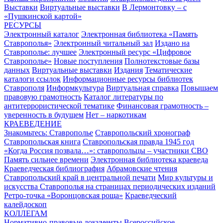
Выставки
Виртуальные выставки
В Лермонтовку – с
«Пушкинской картой»
РЕСУРСЫ
Электронный каталог
Электронная библиотека «Память
Ставрополья»
Электронный читальный зал
Издано на
Ставрополье: лучшее
Электронный ресурс «Цифровое
Ставрополье»
Новые поступления
Полнотекстовые базы
данных
Виртуальные выставки
Издания
Тематические
каталоги ссылок
Информационные ресурсы библиотек
Ставрополя
Информкультура
Виртуальная справка
Повышаем
правовую грамотность
Каталог литературы по
антитеррористической тематике
Финансовая грамотность –
уверенность в будущем
Нет – наркотикам
КРАЕВЕДЕНИЕ
Знакомьтесь: Ставрополье
Ставропольский хронограф
Ставропольская книга
Ставропольская правда 1945 год
«Когда Россия позвала…»: ставропольцы – участники СВО
Память сильнее времени
Электронная библиотека краеведа
Краеведческая библиография
Абрамовские чтения
Ставропольский край в центральной печати
Мир культуры и
искусства Ставрополья на страницах периодических изданий
Ретро-точка «Воронцовская роща»
Краеведческий
калейдоскоп
КОЛЛЕГАМ
Нормативно-правовые документы
Всероссийское