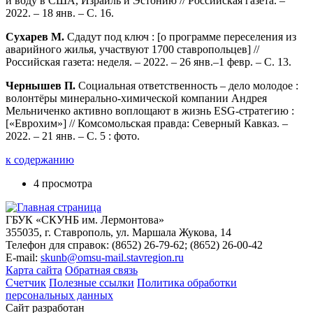
и воду в США, Израиль и Эстонию // Российская газета. –
2022. – 18 янв. – С. 16.
Сухарев М.
Сдадут под ключ : [о программе переселения из
аварийного жилья, участвуют 1700 ставропольцев] //
Российская газета: неделя. – 2022. – 26 янв.–1 февр. – С. 13.
Чернышев П.
Социальная ответственность – дело молодое :
волонтёры минерально-химической компании Андрея
Мельниченко активно воплощают в жизнь ESG-стратегию :
[«Еврохим»] // Комсомольская правда: Северный Кавказ. –
2022. – 21 янв. – С. 5 : фото.
к содержанию
4 просмотра
ГБУК «СКУНБ им. Лермонтова»
355035, г. Ставрополь, ул. Маршала Жукова, 14
Телефон для справок: (8652) 26-79-62; (8652) 26-00-42
E-mail:
skunb@omsu-mail.stavregion.ru
Карта сайта
Обратная связь
Счетчик
Полезные ссылки
Политика обработки
персональных данных
Сайт разработан