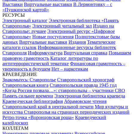
Выставки
Виртуальные выставки
В Лермонтовку – с
«Пушкинской картой»
РЕСУРСЫ
Электронный каталог
Электронная библиотека «Память
Ставрополья»
Электронный читальный зал
Издано на
Ставрополье: лучшее
Электронный ресурс «Цифровое
Ставрополье»
Новые поступления
Полнотекстовые базы
данных
Виртуальные выставки
Издания
Тематические
каталоги ссылок
Информационные ресурсы библиотек
Ставрополя
Информкультура
Виртуальная справка
Повышаем
правовую грамотность
Каталог литературы по
антитеррористической тематике
Финансовая грамотность –
уверенность в будущем
Нет – наркотикам
КРАЕВЕДЕНИЕ
Знакомьтесь: Ставрополье
Ставропольский хронограф
Ставропольская книга
Ставропольская правда 1945 год
«Когда Россия позвала…»: ставропольцы – участники СВО
Память сильнее времени
Электронная библиотека краеведа
Краеведческая библиография
Абрамовские чтения
Ставропольский край в центральной печати
Мир культуры и
искусства Ставрополья на страницах периодических изданий
Ретро-точка «Воронцовская роща»
Краеведческий
калейдоскоп
КОЛЛЕГАМ
Нормативно-правовые документы
Всероссийское