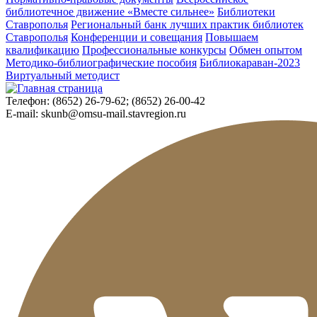
библиотечное движение «Вместе сильнее»
Библиотеки
Ставрополья
Региональный банк лучших практик библиотек
Ставрополья
Конференции и совещания
Повышаем
квалификацию
Профессиональные конкурсы
Обмен опытом
Методико-библиографические пособия
Библиокараван-2023
Виртуальный методист
Телефон:
(8652) 26-79-62; (8652) 26-00-42
E-mail:
skunb@omsu-mail.stavregion.ru