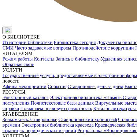
О БИБЛИОТЕКЕ
Из истории библиотеки
Библиотека сегодня
Документы библи
СМИ
Часто задаваемые вопросы
Противодействие коррупции
ЧИТАТЕЛЯМ
Режим работы
Контакты
Запись в библиотеку
Удалённая запис
Обратная связь
УСЛУГИ
Государственные услуги, предоставляемые в электронной форм
новости
Афиша мероприятий
События
Ставрополье: день за днём
Выст
РЕСУРСЫ
Электронный каталог
Электронная библиотека «Память Ставр
поступления
Полнотекстовые базы данных
Виртуальные выста
справка
Повышаем правовую грамотность
Каталог литературы
КРАЕВЕДЕНИЕ
Знакомьтесь: Ставрополье
Ставропольский хронограф
Ставропо
времени
Электронная библиотека краеведа
Краеведческая биб
страницах периодических изданий
Ретро-точка «Воронцовская
КОЛЛЕГАМ