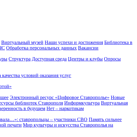
Виртуальный музей
Наши успехи и достижения
Библиотека в
 ЧС
Обработка персональных данных
Вакансии
уры
Структура
Доступная среда
Центры и клубы
Опросы
 качества условий оказания услуг
ртой»
чшее
Электронный ресурс «Цифровое Ставрополье»
Новые
сурсы библиотек Ставрополя
Информкультура
Виртуальная
веренность в будущем
Нет – наркотикам
звала…»: ставропольцы – участники СВО
Память сильнее
ной печати
Мир культуры и искусства Ставрополья на