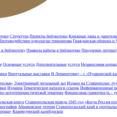
отеки
Структура
Проекты библиотеки
Книжные дары и дарители
Противодействие идеологии терроризма
Гражданская оборона и
ь в библиотеку
Правила работы в библиотеке
Продление литерат
е
Основные услуги
Дополнительные услуги
Независимая оценка
авки
Виртуальные выставки
В Лермонтовку – с «Пушкинской ка
ополья»
Электронный читальный зал
Издано на Ставрополье: лу
вки
Издания
Тематические каталоги ссылок
Информационные ре
 по антитеррористической тематике
Финансовая грамотность – у
льская книга
Ставропольская правда 1945 год
«Когда Россия по
лиография
Абрамовские чтения
Ставропольский край в централь
 роща»
Краеведческий калейдоскоп