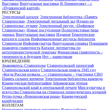
Выставки
Виртуальные выставки
В Лермонтовку – с
«Пушкинской картой»
РЕСУРСЫ
Электронный каталог
Электронная библиотека «Память
Ставрополья»
Электронный читальный зал
Издано на
Ставрополье: лучшее
Электронный ресурс «Цифровое
Ставрополье»
Новые поступления
Полнотекстовые базы
данных
Виртуальные выставки
Издания
Тематические
каталоги ссылок
Информационные ресурсы библиотек
Ставрополя
Информкультура
Виртуальная справка
Повышаем
правовую грамотность
Каталог литературы по
антитеррористической тематике
Финансовая грамотность –
уверенность в будущем
Нет – наркотикам
КРАЕВЕДЕНИЕ
Знакомьтесь: Ставрополье
Ставропольский хронограф
Ставропольская книга
Ставропольская правда 1945 год
«Когда Россия позвала…»: ставропольцы – участники СВО
Память сильнее времени
Электронная библиотека краеведа
Краеведческая библиография
Абрамовские чтения
Ставропольский край в центральной печати
Мир культуры и
искусства Ставрополья на страницах периодических изданий
Ретро-точка «Воронцовская роща»
Краеведческий
калейдоскоп
КОЛЛЕГАМ
Нормативно-правовые документы
Всероссийское