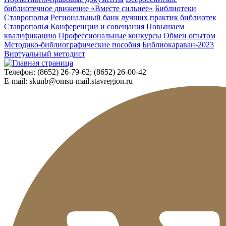
библиотечное движение «Вместе сильнее»
Библиотеки
Ставрополья
Региональный банк лучших практик библиотек
Ставрополья
Конференции и совещания
Повышаем
квалификацию
Профессиональные конкурсы
Обмен опытом
Методико-библиографические пособия
Библиокараван-2023
Виртуальный методист
Телефон:
(8652) 26-79-62; (8652) 26-00-42
E-mail:
skunb@omsu-mail.stavregion.ru