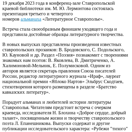
19 декабря 2023 года в конференц-зале Ставропольской
краевой библиотеки им. М. Ю. Лермонтова состоялась
презентация третьего и четвертого
номеров
альманаха
«Литературное Ставрополье».
Встреча стала своеобразным финишем уходящего года и
представила достойные образцы литературного творчества.
В новых выпусках представлены произведения известных
ставропольских прозаиков: В. Бродовского, С. Подольского,
Ю. Кауновой и др. Раздел «Поэзия» познакомит с творениями
знакомых нам поэтов: В. Яковлева, В. Дмитриченко, А.
Халимоновой-Мельник, Е. Полумисковой. Одним из
авторов является секретарь правления Союза писателей
России, редактор литературного журнала «Ираф», лауреат
национальной премии «Яблоко Нартов» Эльбрус Скодтаев,
стихотворения которого размещены в разделе «Братство
кавказских литератур».
Порадует альманах и любителей истории литературы
Ставрополья. Читателям предстоит встреча с очерком
краеведа, исследователя Н. Блохина «Доброе сердце, добрый
талант», посвященным жизни и творчеству ставропольского
поэта Л. Епанешникова. Выпуски содержат и другие
публикации исследовательского характера: «Рубежи "тихого"