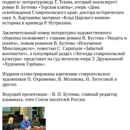
подвига» литературоведа Т. Техова, который анализирует
роман В. Бутенко «Терская клятва»; очерк «День
освобождения Ставропольского края» доктора исторических
наук А. Карташева; материал «Клад Царского конвоя»
историка и краеведа Р. Нутрихина.
Заключительный номер литературно-художественного
сборника познакомит с главами романа В. Кустова «Увидеть и
понять», новым романом В. Бутенко «Искушение
Микеланджело», повестью С. Скрипаля «Забытый
контингент», а популярный раздел «Легенды ставропольской
культуры» представит на суд читателя очерк Т. Дружининой
«Художник Горбань».
Издания иллюстрированы картинами ставропольских
художников П. Охрименко, В. Молокова, Н. Литосовой и
других.
Ведущий презентации – В. П. Бутенко, главный редактор
альманаха, член Союза писателей России.