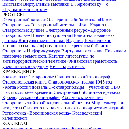
Выставки
Виртуальные выставки
В Лермонтовку – с
«Пушкинской картой»
РЕСУРСЫ
Электронный каталог
Электронная библиотека «Память
Ставрополья»
Электронный читальный зал
Издано на
Ставрополье: лучшее
Электронный ресурс «Цифровое
Ставрополье»
Новые поступления
Полнотекстовые базы
данных
Виртуальные выставки
Издания
Тематические
каталоги ссылок
Информационные ресурсы библиотек
Ставрополя
Информкультура
Виртуальная справка
Повышаем
правовую грамотность
Каталог литературы по
антитеррористической тематике
Финансовая грамотность –
уверенность в будущем
Нет – наркотикам
КРАЕВЕДЕНИЕ
Знакомьтесь: Ставрополье
Ставропольский хронограф
Ставропольская книга
Ставропольская правда 1945 год
«Когда Россия позвала…»: ставропольцы – участники СВО
Память сильнее времени
Электронная библиотека краеведа
Краеведческая библиография
Абрамовские чтения
Ставропольский край в центральной печати
Мир культуры и
искусства Ставрополья на страницах периодических изданий
Ретро-точка «Воронцовская роща»
Краеведческий
калейдоскоп
КОЛЛЕГАМ
Нормативно-правовые документы
Всероссийское