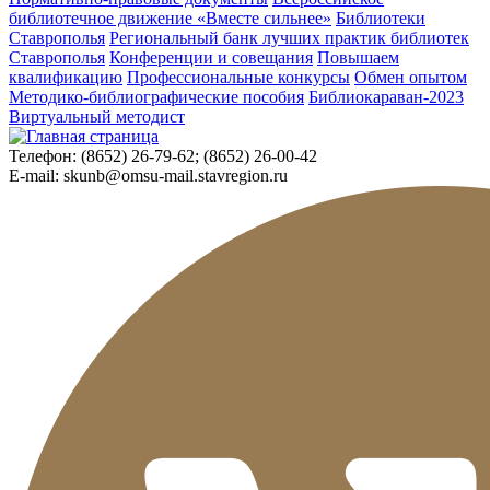
библиотечное движение «Вместе сильнее»
Библиотеки
Ставрополья
Региональный банк лучших практик библиотек
Ставрополья
Конференции и совещания
Повышаем
квалификацию
Профессиональные конкурсы
Обмен опытом
Методико-библиографические пособия
Библиокараван-2023
Виртуальный методист
Телефон:
(8652) 26-79-62; (8652) 26-00-42
E-mail:
skunb@omsu-mail.stavregion.ru