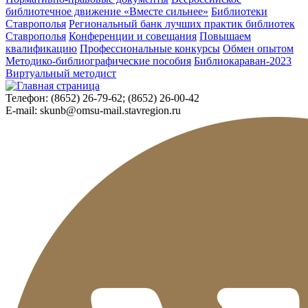
библиотечное движение «Вместе сильнее»
Библиотеки
Ставрополья
Региональный банк лучших практик библиотек
Ставрополья
Конференции и совещания
Повышаем
квалификацию
Профессиональные конкурсы
Обмен опытом
Методико-библиографические пособия
Библиокараван-2023
Виртуальный методист
Телефон:
(8652) 26-79-62; (8652) 26-00-42
E-mail:
skunb@omsu-mail.stavregion.ru