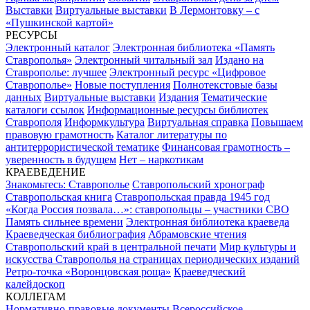
Выставки
Виртуальные выставки
В Лермонтовку – с
«Пушкинской картой»
РЕСУРСЫ
Электронный каталог
Электронная библиотека «Память
Ставрополья»
Электронный читальный зал
Издано на
Ставрополье: лучшее
Электронный ресурс «Цифровое
Ставрополье»
Новые поступления
Полнотекстовые базы
данных
Виртуальные выставки
Издания
Тематические
каталоги ссылок
Информационные ресурсы библиотек
Ставрополя
Информкультура
Виртуальная справка
Повышаем
правовую грамотность
Каталог литературы по
антитеррористической тематике
Финансовая грамотность –
уверенность в будущем
Нет – наркотикам
КРАЕВЕДЕНИЕ
Знакомьтесь: Ставрополье
Ставропольский хронограф
Ставропольская книга
Ставропольская правда 1945 год
«Когда Россия позвала…»: ставропольцы – участники СВО
Память сильнее времени
Электронная библиотека краеведа
Краеведческая библиография
Абрамовские чтения
Ставропольский край в центральной печати
Мир культуры и
искусства Ставрополья на страницах периодических изданий
Ретро-точка «Воронцовская роща»
Краеведческий
калейдоскоп
КОЛЛЕГАМ
Нормативно-правовые документы
Всероссийское