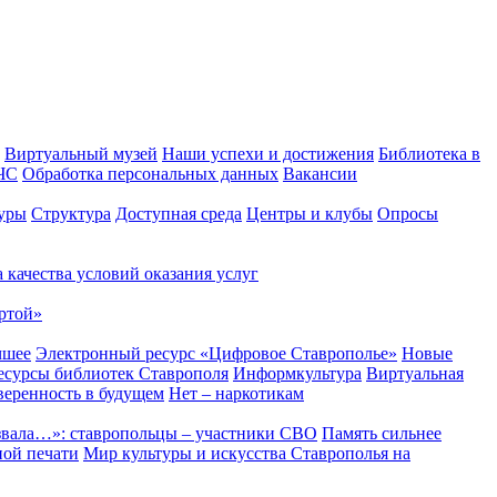
Виртуальный музей
Наши успехи и достижения
Библиотека в
 ЧС
Обработка персональных данных
Вакансии
уры
Структура
Доступная среда
Центры и клубы
Опросы
 качества условий оказания услуг
ртой»
чшее
Электронный ресурс «Цифровое Ставрополье»
Новые
сурсы библиотек Ставрополя
Информкультура
Виртуальная
веренность в будущем
Нет – наркотикам
звала…»: ставропольцы – участники СВО
Память сильнее
ной печати
Мир культуры и искусства Ставрополья на