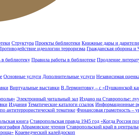
отеки
Структура
Проекты библиотеки
Книжные дары и дарители
Противодействие идеологии терроризма
Гражданская оборона и
ь в библиотеку
Правила работы в библиотеке
Продление литерат
е
Основные услуги
Дополнительные услуги
Независимая оценка
авки
Виртуальные выставки
В Лермонтовку – с «Пушкинской ка
ополья»
Электронный читальный зал
Издано на Ставрополье: лу
вки
Издания
Тематические каталоги ссылок
Информационные ре
 по антитеррористической тематике
Финансовая грамотность – у
льская книга
Ставропольская правда 1945 год
«Когда Россия по
лиография
Абрамовские чтения
Ставропольский край в централь
 роща»
Краеведческий калейдоскоп