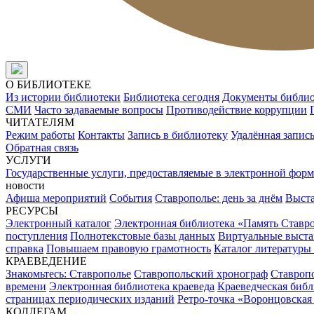
О БИБЛИОТЕКЕ
Из истории библиотеки
Библиотека сегодня
Документы библи
СМИ
Часто задаваемые вопросы
Противодействие коррупции
ЧИТАТЕЛЯМ
Режим работы
Контакты
Запись в библиотеку
Удалённая запис
Обратная связь
УСЛУГИ
Государственные услуги, предоставляемые в электронной форм
новости
Афиша мероприятий
События
Ставрополье: день за днём
Выст
РЕСУРСЫ
Электронный каталог
Электронная библиотека «Память Ставр
поступления
Полнотекстовые базы данных
Виртуальные выста
справка
Повышаем правовую грамотность
Каталог литературы
КРАЕВЕДЕНИЕ
Знакомьтесь: Ставрополье
Ставропольский хронограф
Ставропо
времени
Электронная библиотека краеведа
Краеведческая биб
страницах периодических изданий
Ретро-точка «Воронцовская
КОЛЛЕГАМ