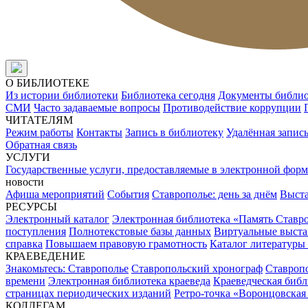
О БИБЛИОТЕКЕ
Из истории библиотеки
Библиотека сегодня
Документы библи
СМИ
Часто задаваемые вопросы
Противодействие коррупции
ЧИТАТЕЛЯМ
Режим работы
Контакты
Запись в библиотеку
Удалённая запис
Обратная связь
УСЛУГИ
Государственные услуги, предоставляемые в электронной форм
новости
Афиша мероприятий
События
Ставрополье: день за днём
Выст
РЕСУРСЫ
Электронный каталог
Электронная библиотека «Память Ставр
поступления
Полнотекстовые базы данных
Виртуальные выста
справка
Повышаем правовую грамотность
Каталог литературы
КРАЕВЕДЕНИЕ
Знакомьтесь: Ставрополье
Ставропольский хронограф
Ставропо
времени
Электронная библиотека краеведа
Краеведческая биб
страницах периодических изданий
Ретро-точка «Воронцовская
КОЛЛЕГАМ