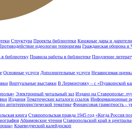
отеки
Структура
Проекты библиотеки
Книжные дары и дарители
Противодействие идеологии терроризма
Гражданская оборона и
ь в библиотеку
Правила работы в библиотеке
Продление литерат
е
Основные услуги
Дополнительные услуги
Независимая оценка
авки
Виртуальные выставки
В Лермонтовку – с «Пушкинской ка
ополья»
Электронный читальный зал
Издано на Ставрополье: лу
вки
Издания
Тематические каталоги ссылок
Информационные ре
 по антитеррористической тематике
Финансовая грамотность – у
льская книга
Ставропольская правда 1945 год
«Когда Россия по
лиография
Абрамовские чтения
Ставропольский край в централь
 роща»
Краеведческий калейдоскоп