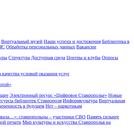
Виртуальный музей
Наши успехи и достижения
Библиотека в
 ЧС
Обработка персональных данных
Вакансии
уры
Структура
Доступная среда
Центры и клубы
Опросы
 качества условий оказания услуг
ртой»
чшее
Электронный ресурс «Цифровое Ставрополье»
Новые
сурсы библиотек Ставрополя
Информкультура
Виртуальная
веренность в будущем
Нет – наркотикам
звала…»: ставропольцы – участники СВО
Память сильнее
ной печати
Мир культуры и искусства Ставрополья на