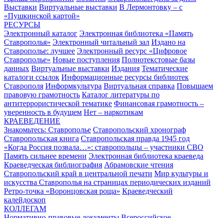
Выставки
Виртуальные выставки
В Лермонтовку – с
«Пушкинской картой»
РЕСУРСЫ
Электронный каталог
Электронная библиотека «Память
Ставрополья»
Электронный читальный зал
Издано на
Ставрополье: лучшее
Электронный ресурс «Цифровое
Ставрополье»
Новые поступления
Полнотекстовые базы
данных
Виртуальные выставки
Издания
Тематические
каталоги ссылок
Информационные ресурсы библиотек
Ставрополя
Информкультура
Виртуальная справка
Повышаем
правовую грамотность
Каталог литературы по
антитеррористической тематике
Финансовая грамотность –
уверенность в будущем
Нет – наркотикам
КРАЕВЕДЕНИЕ
Знакомьтесь: Ставрополье
Ставропольский хронограф
Ставропольская книга
Ставропольская правда 1945 год
«Когда Россия позвала…»: ставропольцы – участники СВО
Память сильнее времени
Электронная библиотека краеведа
Краеведческая библиография
Абрамовские чтения
Ставропольский край в центральной печати
Мир культуры и
искусства Ставрополья на страницах периодических изданий
Ретро-точка «Воронцовская роща»
Краеведческий
калейдоскоп
КОЛЛЕГАМ
Нормативно-правовые документы
Всероссийское