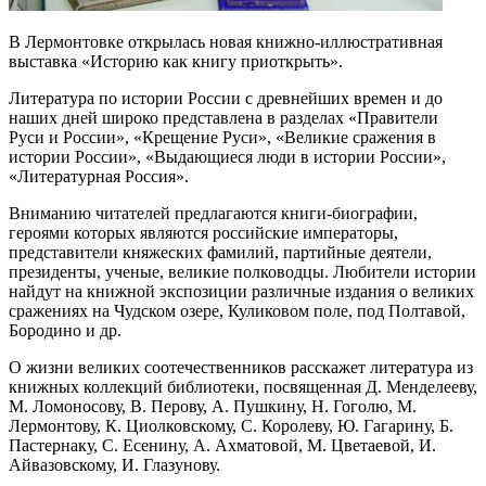
В Лермонтовке открылась новая книжно-иллюстративная
выставка «Историю как книгу приоткрыть».
Литература по истории России с древнейших времен и до
наших дней широко представлена в разделах «Правители
Руси и России», «Крещение Руси», «Великие сражения в
истории России», «Выдающиеся люди в истории России»,
«Литературная Россия».
Вниманию читателей предлагаются книги-биографии,
героями которых являются российские императоры,
представители княжеских фамилий, партийные деятели,
президенты, ученые, великие полководцы. Любители истории
найдут на книжной экспозиции различные издания о великих
сражениях на Чудском озере, Куликовом поле, под Полтавой,
Бородино и др.
О жизни великих соотечественников расскажет литература из
книжных коллекций библиотеки, посвященная Д. Менделееву,
М. Ломоносову, В. Перову, А. Пушкину, Н. Гоголю, М.
Лермонтову, К. Циолковскому, С. Королеву, Ю. Гагарину, Б.
Пастернаку, С. Есенину, А. Ахматовой, М. Цветаевой, И.
Айвазовскому, И. Глазунову.