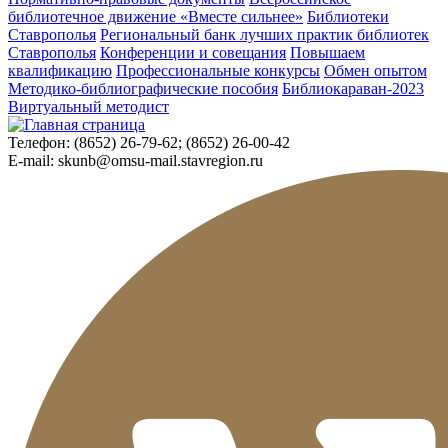
библиотечное движение «Вместе сильнее»
Библиотеки
Ставрополья
Региональный банк лучших практик библиотек
Ставрополья
Конференции и совещания
Повышаем
квалификацию
Профессиональные конкурсы
Обмен опытом
Методико-библиографические пособия
Библиокараван-2023
Виртуальный методист
Телефон:
(8652) 26-79-62; (8652) 26-00-42
E-mail:
skunb@omsu-mail.stavregion.ru