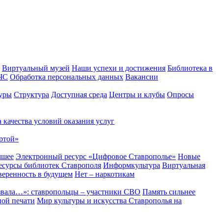
Виртуальный музей
Наши успехи и достижения
Библиотека в
 ЧС
Обработка персональных данных
Вакансии
уры
Структура
Доступная среда
Центры и клубы
Опросы
 качества условий оказания услуг
ртой»
чшее
Электронный ресурс «Цифровое Ставрополье»
Новые
сурсы библиотек Ставрополя
Информкультура
Виртуальная
веренность в будущем
Нет – наркотикам
звала…»: ставропольцы – участники СВО
Память сильнее
ной печати
Мир культуры и искусства Ставрополья на