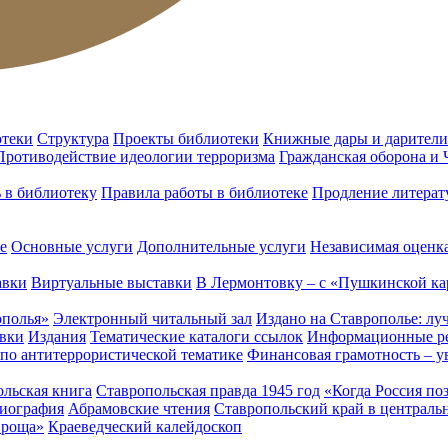
отеки
Структура
Проекты библиотеки
Книжные дары и дарители
Противодействие идеологии терроризма
Гражданская оборона и
ь в библиотеку
Правила работы в библиотеке
Продление литерат
е
Основные услуги
Дополнительные услуги
Независимая оценка
авки
Виртуальные выставки
В Лермонтовку – с «Пушкинской ка
ополья»
Электронный читальный зал
Издано на Ставрополье: лу
вки
Издания
Тематические каталоги ссылок
Информационные ре
 по антитеррористической тематике
Финансовая грамотность – у
льская книга
Ставропольская правда 1945 год
«Когда Россия по
лиография
Абрамовские чтения
Ставропольский край в централь
 роща»
Краеведческий калейдоскоп