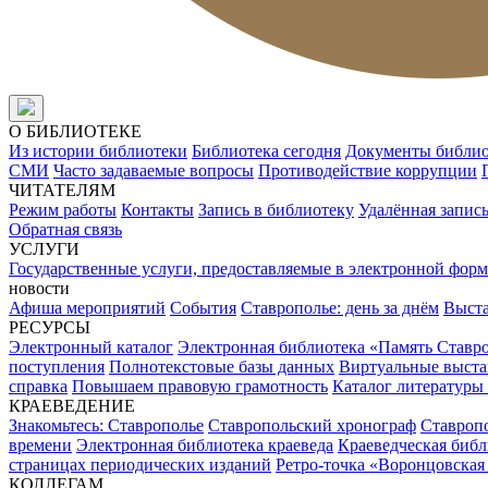
О БИБЛИОТЕКЕ
Из истории библиотеки
Библиотека сегодня
Документы библи
СМИ
Часто задаваемые вопросы
Противодействие коррупции
ЧИТАТЕЛЯМ
Режим работы
Контакты
Запись в библиотеку
Удалённая запис
Обратная связь
УСЛУГИ
Государственные услуги, предоставляемые в электронной форм
новости
Афиша мероприятий
События
Ставрополье: день за днём
Выст
РЕСУРСЫ
Электронный каталог
Электронная библиотека «Память Ставр
поступления
Полнотекстовые базы данных
Виртуальные выста
справка
Повышаем правовую грамотность
Каталог литературы
КРАЕВЕДЕНИЕ
Знакомьтесь: Ставрополье
Ставропольский хронограф
Ставропо
времени
Электронная библиотека краеведа
Краеведческая биб
страницах периодических изданий
Ретро-точка «Воронцовская
КОЛЛЕГАМ