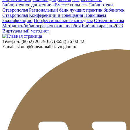
библиотечное движение «Вместе сильнее»
Библиотеки
Ставрополья
Региональный банк лучших практик библиотек
Ставрополья
Конференции и совещания
Повышаем
квалификацию
Профессиональные конкурсы
Обмен опытом
Методико-библиографические пособия
Библиокараван-2023
Виртуальный методист
Телефон:
(8652) 26-79-62; (8652) 26-00-42
E-mail:
skunb@omsu-mail.stavregion.ru