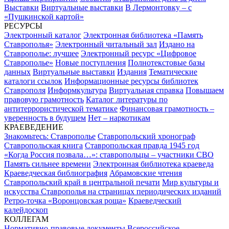
Выставки
Виртуальные выставки
В Лермонтовку – с
«Пушкинской картой»
РЕСУРСЫ
Электронный каталог
Электронная библиотека «Память
Ставрополья»
Электронный читальный зал
Издано на
Ставрополье: лучшее
Электронный ресурс «Цифровое
Ставрополье»
Новые поступления
Полнотекстовые базы
данных
Виртуальные выставки
Издания
Тематические
каталоги ссылок
Информационные ресурсы библиотек
Ставрополя
Информкультура
Виртуальная справка
Повышаем
правовую грамотность
Каталог литературы по
антитеррористической тематике
Финансовая грамотность –
уверенность в будущем
Нет – наркотикам
КРАЕВЕДЕНИЕ
Знакомьтесь: Ставрополье
Ставропольский хронограф
Ставропольская книга
Ставропольская правда 1945 год
«Когда Россия позвала…»: ставропольцы – участники СВО
Память сильнее времени
Электронная библиотека краеведа
Краеведческая библиография
Абрамовские чтения
Ставропольский край в центральной печати
Мир культуры и
искусства Ставрополья на страницах периодических изданий
Ретро-точка «Воронцовская роща»
Краеведческий
калейдоскоп
КОЛЛЕГАМ
Нормативно-правовые документы
Всероссийское