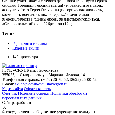
Станьте участниками сетевого флешмоба «Чествуем героев
сегодня. Гордимся героями всегда!» и разместите в своих
аккаунтах фото Героя Отечества (историческая личность,
космонавт, военачальник, ветеран...) с хештегами
#ГероиОтечества, #ДеньГероев, #наместькемгордиться,
#Ставропольскийкрай, #26регион (12+).
Теги:
Год памяти и славы
Краевые акции
142 просмотра
ГБУК «СКУНБ им. Лермонтова»
355035, г. Ставрополь, ул. Маршала Жукова, 14
Телефон для справок: (8652) 26-79-62; (8652) 26-00-42
E-mail:
skunb@omsu-mail.stavregion.ru
Карта сайта
Обратная связь
Счетчик
Полезные ссылки
Политика обработки
персональных данных
Сайт разработан
X
© государственное бюджетное учреждение культуры