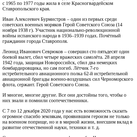
с 1965 по 1977 годы жила в селе Красногвардейском
Ставропольского края.
Иван Алексеевич Бурмистров
– один из первых среди
советских военных моряков Герой Советского Союза (14
ноября 1938 г). Участник национально-революционной
войны испанского народа в 1936–1939 годах. Почётный
гражданин города Ставрополя.
Леонид Иванович Севрюков
– совершил сто пятьдесят один
боевой вылет, сбил четыре вражеских самолёта. 28 апреля
1942 года, защищая Новороссийск, сбил два немецких
бомбардировщика, но сам погиб. Лётчик 7-го
истребительного авиационного полка 62-й истребительной
авиационной бригады военно-воздушных сил Черноморского
флота, сержант. Герой Советского Союза.
И многие, многие другие. Все они достойны того, чтобы о
них знали и помнили соотечественники.
С 7 по 12 декабря 2020 года у нас есть возможность сказать
огромное спасибо землякам, проявившим героизм не только
на военном поприще, но и в мирной жизни, внесшим вклад в
развитие отечественной науки, техники и т. д.