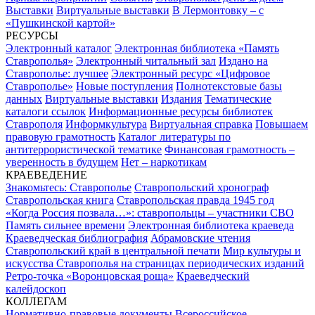
Выставки
Виртуальные выставки
В Лермонтовку – с
«Пушкинской картой»
РЕСУРСЫ
Электронный каталог
Электронная библиотека «Память
Ставрополья»
Электронный читальный зал
Издано на
Ставрополье: лучшее
Электронный ресурс «Цифровое
Ставрополье»
Новые поступления
Полнотекстовые базы
данных
Виртуальные выставки
Издания
Тематические
каталоги ссылок
Информационные ресурсы библиотек
Ставрополя
Информкультура
Виртуальная справка
Повышаем
правовую грамотность
Каталог литературы по
антитеррористической тематике
Финансовая грамотность –
уверенность в будущем
Нет – наркотикам
КРАЕВЕДЕНИЕ
Знакомьтесь: Ставрополье
Ставропольский хронограф
Ставропольская книга
Ставропольская правда 1945 год
«Когда Россия позвала…»: ставропольцы – участники СВО
Память сильнее времени
Электронная библиотека краеведа
Краеведческая библиография
Абрамовские чтения
Ставропольский край в центральной печати
Мир культуры и
искусства Ставрополья на страницах периодических изданий
Ретро-точка «Воронцовская роща»
Краеведческий
калейдоскоп
КОЛЛЕГАМ
Нормативно-правовые документы
Всероссийское