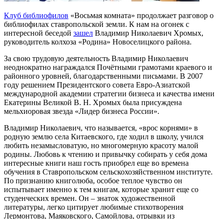
Клуб библиофилов
«Восьмая комната» продолжает разговор о
библиофилах ставропольской земли. К нам на огонек с
интересной беседой
зашел
Владимир Николаевич Хромых,
руководитель колхоза «Родина» Новоселицкого района.
За свою трудовую деятельность Владимир Николаевич
неоднократно награждался Почётными грамотами краевого и
районного уровней, благодарственными письмами. В 2007
году решением Президентского совета Евро-Азиатской
международной академии стратегии бизнеса и качества имени
Екатерины Великой В. Н. Хромых была присуждена
мельхиоровая звезда «Лидер бизнеса России».
Владимир Николаевич, что называется, «врос корнями» в
родную землю села Китаевского, где ходил в школу, учился
любить незамысловатую, но многомерную красоту малой
родины. Любовь к чтению и привычку собирать у себя дома
интересные книги наш гость приобрел еще во времена
обучения в Ставропольском сельскохозяйственном институте.
По признанию книголюба, особое теплое чувство он
испытывает именно к тем книгам, которые хранит еще со
студенческих времен. Он – знаток художественной
литературы, легко цитирует любимые стихотворения
Лермонтова, Маяковского, Самойлова, отрывки из