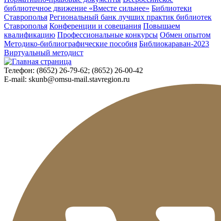
библиотечное движение «Вместе сильнее»
Библиотеки
Ставрополья
Региональный банк лучших практик библиотек
Ставрополья
Конференции и совещания
Повышаем
квалификацию
Профессиональные конкурсы
Обмен опытом
Методико-библиографические пособия
Библиокараван-2023
Виртуальный методист
Телефон:
(8652) 26-79-62; (8652) 26-00-42
E-mail:
skunb@omsu-mail.stavregion.ru