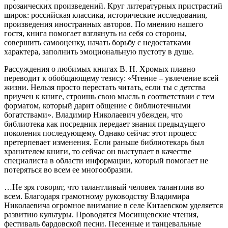
прозаических произведений. Круг литературных пристрастий
широк: российская классика, исторические исследования,
произведения иностранных авторов. По мнению нашего
гостя, книга помогает взглянуть на себя со стороны,
совершить самооценку, начать борьбу с недостатками
характера, заполнить эмоциональную пустоту в душе.
Рассуждения о любимых книгах В. Н. Хромых плавно
переводит к обобщающему тезису: «Чтение – увлечение всей
жизни. Нельзя просто перестать читать, если ты с детства
приучен к книге, строишь свою мысль в соответствии с тем
форматом, который дарит общение с библиотечными
богатствами». Владимир Николаевич убежден, что
библиотека как посредник передает знания предыдущего
поколения последующему. Однако сейчас этот процесс
претерпевает изменения. Если раньше библиотекарь был
хранителем книги, то сейчас он выступает в качестве
специалиста в области информации, который помогает не
потеряться во всем ее многообразии.
…Не зря говорят, что талантливый человек талантлив во
всем. Благодаря грамотному руководству Владимира
Николаевича огромное внимание в селе Китаевском уделяется
развитию культуры. Проводятся Мосинцевские чтения,
фестиваль бардовской песни. Песенные и танцевальные