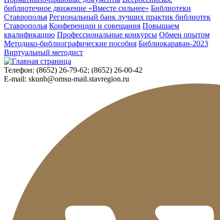
библиотечное движение «Вместе сильнее»
Библиотеки
Ставрополья
Региональный банк лучших практик библиотек
Ставрополья
Конференции и совещания
Повышаем
квалификацию
Профессиональные конкурсы
Обмен опытом
Методико-библиографические пособия
Библиокараван-2023
Виртуальный методист
Телефон:
(8652) 26-79-62; (8652) 26-00-42
E-mail:
skunb@omsu-mail.stavregion.ru