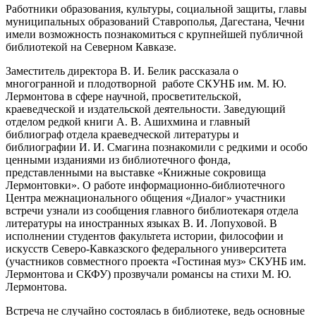
Работники образования, культуры, социальной защиты, главы
муниципальных образований Ставрополья, Дагестана, Чечни
имели возможность познакомиться с крупнейшей публичной
библиотекой на Северном Кавказе.
Заместитель директора В. И. Белик рассказала о
многогранной и плодотворной работе СКУНБ им. М. Ю.
Лермонтова в сфере научной, просветительской,
краеведческой и издательской деятельности. Заведующий
отделом редкой книги А. В. Ашихмина и главный
библиограф отдела краеведческой литературы и
библиографии И. И. Смагина познакомили с редкими и особо
ценными изданиями из библиотечного фонда,
представленными на выставке «Книжные сокровища
Лермонтовки». О работе информационно-библиотечного
Центра межнационального общения «Диалог» участники
встречи узнали из сообщения главного библиотекаря отдела
литературы на иностранных языках В. И. Лопуховой. В
исполнении студентов факультета истории, философии и
искусств Северо-Кавказского федерального университета
(участников совместного проекта «Гостиная муз» СКУНБ им.
Лермонтова и СКФУ) прозвучали романсы на стихи М. Ю.
Лермонтова.
Встреча не случайно состоялась в библиотеке, ведь основные