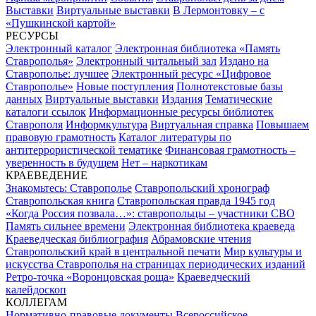
Выставки
Виртуальные выставки
В Лермонтовку – с
«Пушкинской картой»
РЕСУРСЫ
Электронный каталог
Электронная библиотека «Память
Ставрополья»
Электронный читальный зал
Издано на
Ставрополье: лучшее
Электронный ресурс «Цифровое
Ставрополье»
Новые поступления
Полнотекстовые базы
данных
Виртуальные выставки
Издания
Тематические
каталоги ссылок
Информационные ресурсы библиотек
Ставрополя
Информкультура
Виртуальная справка
Повышаем
правовую грамотность
Каталог литературы по
антитеррористической тематике
Финансовая грамотность –
уверенность в будущем
Нет – наркотикам
КРАЕВЕДЕНИЕ
Знакомьтесь: Ставрополье
Ставропольский хронограф
Ставропольская книга
Ставропольская правда 1945 год
«Когда Россия позвала…»: ставропольцы – участники СВО
Память сильнее времени
Электронная библиотека краеведа
Краеведческая библиография
Абрамовские чтения
Ставропольский край в центральной печати
Мир культуры и
искусства Ставрополья на страницах периодических изданий
Ретро-точка «Воронцовская роща»
Краеведческий
калейдоскоп
КОЛЛЕГАМ
Нормативно-правовые документы
Всероссийское