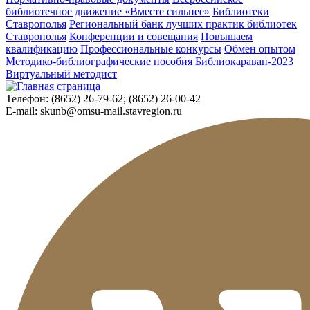
библиотечное движение «Вместе сильнее»
Библиотеки
Ставрополья
Региональный банк лучших практик библиотек
Ставрополья
Конференции и совещания
Повышаем
квалификацию
Профессиональные конкурсы
Обмен опытом
Методико-библиографические пособия
Библиокараван-2023
Виртуальный методист
Телефон:
(8652) 26-79-62; (8652) 26-00-42
E-mail:
skunb@omsu-mail.stavregion.ru