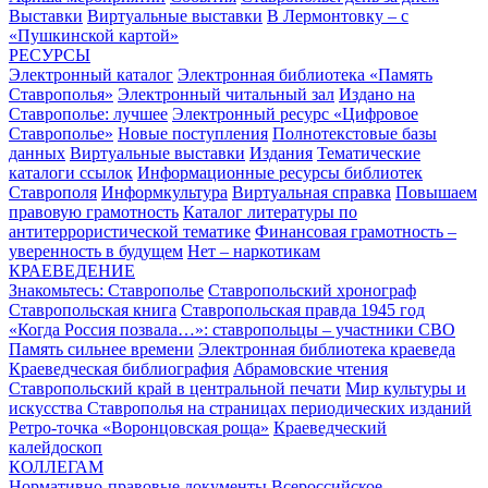
Выставки
Виртуальные выставки
В Лермонтовку – с
«Пушкинской картой»
РЕСУРСЫ
Электронный каталог
Электронная библиотека «Память
Ставрополья»
Электронный читальный зал
Издано на
Ставрополье: лучшее
Электронный ресурс «Цифровое
Ставрополье»
Новые поступления
Полнотекстовые базы
данных
Виртуальные выставки
Издания
Тематические
каталоги ссылок
Информационные ресурсы библиотек
Ставрополя
Информкультура
Виртуальная справка
Повышаем
правовую грамотность
Каталог литературы по
антитеррористической тематике
Финансовая грамотность –
уверенность в будущем
Нет – наркотикам
КРАЕВЕДЕНИЕ
Знакомьтесь: Ставрополье
Ставропольский хронограф
Ставропольская книга
Ставропольская правда 1945 год
«Когда Россия позвала…»: ставропольцы – участники СВО
Память сильнее времени
Электронная библиотека краеведа
Краеведческая библиография
Абрамовские чтения
Ставропольский край в центральной печати
Мир культуры и
искусства Ставрополья на страницах периодических изданий
Ретро-точка «Воронцовская роща»
Краеведческий
калейдоскоп
КОЛЛЕГАМ
Нормативно-правовые документы
Всероссийское