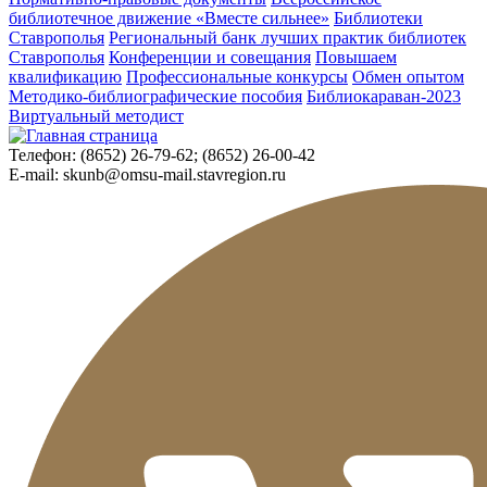
библиотечное движение «Вместе сильнее»
Библиотеки
Ставрополья
Региональный банк лучших практик библиотек
Ставрополья
Конференции и совещания
Повышаем
квалификацию
Профессиональные конкурсы
Обмен опытом
Методико-библиографические пособия
Библиокараван-2023
Виртуальный методист
Телефон:
(8652) 26-79-62; (8652) 26-00-42
E-mail:
skunb@omsu-mail.stavregion.ru