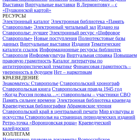
Выставки
Виртуальные выставки
В Лермонтовку – с
«Пушкинской картой»
РЕСУРСЫ
Электронный каталог
Электронная библиотека «Память
Ставрополья»
Электронный читальный зал
Издано на
Ставрополье: лучшее
Электронный ресурс «Цифровое
Ставрополье»
Новые поступления
Полнотекстовые базы
данных
Виртуальные выставки
Издания
Тематические
каталоги ссылок
Информационные ресурсы библиотек
Ставрополя
Информкультура
Виртуальная справка
Повышаем
правовую грамотность
Каталог литературы по
антитеррористической тематике
Финансовая грамотность –
уверенность в будущем
Нет – наркотикам
КРАЕВЕДЕНИЕ
Знакомьтесь: Ставрополье
Ставропольский хронограф
Ставропольская книга
Ставропольская правда 1945 год
«Когда Россия позвала…»: ставропольцы – участники СВО
Память сильнее времени
Электронная библиотека краеведа
Краеведческая библиография
Абрамовские чтения
Ставропольский край в центральной печати
Мир культуры и
искусства Ставрополья на страницах периодических изданий
Ретро-точка «Воронцовская роща»
Краеведческий
калейдоскоп
КОЛЛЕГАМ
Нормативно-правовые документы
Всероссийское