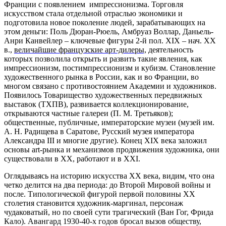
Франции с появлением импрессионизма. Торговля
искусством стала отдельной отраслью экономики и
подготовила новое поколение людей, зарабатывающих на
этом деньги: Поль Дюран-Рюель, Амбруаз Воллар, Даньель-
Анри Канвейлер – ключевые фигуры 2-й пол. XIX – нач. XX
в.,
величайшие французские арт-дилеры,
деятельность
которых позволила открыть и развить такие явления, как
импрессионизм, постимпрессионизм и кубизм. Становление
художественного рынка в России, как и во Франции, во
многом связано с противостоянием Академии и художников.
Появилось Товарищество художественных передвижных
выставок (ТХПВ), развивается коллекционирование,
открываются частные галереи (П. М. Третьяков);
общественные, публичные, императорские музеи (музей им.
А. Н. Радищева в Саратове, Русский музея императора
Александра III и многие другие). Конец XIX века заложил
основы art-рынка и механизмов продвижения художника, они
существовали в XX, работают и в XXI.
Оглядываясь на историю искусства XX века, видим, что она
четко делится на два периода: до Второй Мировой войны и
после. Типологической фигурой первой половины ХХ
столетия становится художник-маргинал, персонаж
чудаковатый, но по своей сути трагический (Ван Гог, Фрида
Кало). Авангард 1930-40-х годов бросал вызов обществу,