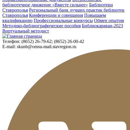
библиотечное движение «Вместе сильнее»
Библиотеки
Ставрополья
Региональный банк лучших практик библиотек
Ставрополья
Конференции и совещания
Повышаем
квалификацию
Профессиональные конкурсы
Обмен опытом
Методико-библиографические пособия
Библиокараван-2023
Виртуальный методист
Телефон:
(8652) 26-79-62; (8652) 26-00-42
E-mail:
skunb@omsu-mail.stavregion.ru