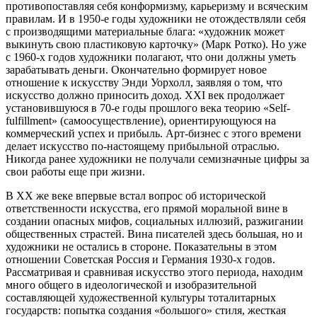
противопоставляя себя конформизму, карьеризму и всяческим
правилам. И в 1950-е годы художники не отождествляли себя
с производящими материальные блага: «художник может
выкинуть свою пластиковую карточку» (Марк Ротко). Но уже
с 1960-х годов художники полагают, что они должны уметь
зарабатывать деньги. Окончательно формирует новое
отношение к искусству Энди Уорхолл, заявляя о том, что
искусство должно приносить доход. XXI век продолжает
установившуюся в 70-е годы прошлого века теорию «Self-
fulfillment» (самоосуществление), ориентирующуюся на
коммерческий успех и прибыль. Арт-бизнес с этого времени
делает искусство по-настоящему прибыльной отраслью.
Никогда ранее художники не получали семизначные цифры за
свои работы еще при жизни.
В ХХ же веке впервые встал вопрос об исторической
ответственности искусства, его прямой моральной вине в
создании опасных мифов, социальных иллюзий, разжигании
общественных страстей. Вина писателей здесь большая, но и
художники не остались в стороне. Показательны в этом
отношении Советская Россия и Германия 1930-х годов.
Рассматривая и сравнивая искусство этого периода, находим
много общего в идеологической и изобразительной
составляющей художественной культуры тоталитарных
государств: попытка создания «большого» стиля, жесткая