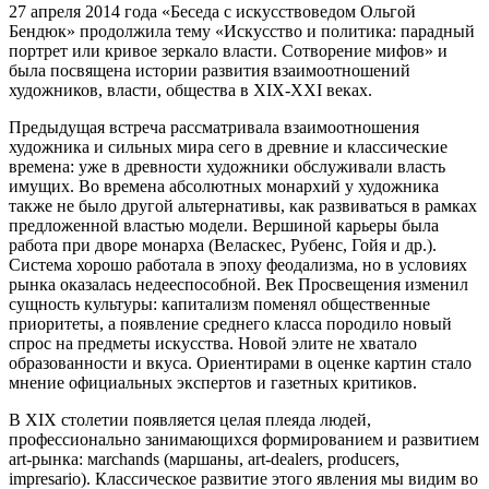
27 апреля 2014 года «Беседа с искусствоведом Ольгой
Бендюк» продолжила тему «Искусство и политика: парадный
портрет или кривое зеркало власти. Сотворение мифов» и
была посвящена истории развития взаимоотношений
художников, власти, общества в XIX-XXI веках.
Предыдущая встреча рассматривала взаимоотношения
художника и сильных мира сего в древние и классические
времена: уже в древности художники обслуживали власть
имущих. Во времена абсолютных монархий у художника
также не было другой альтернативы, как развиваться в рамках
предложенной властью модели. Вершиной карьеры была
работа при дворе монарха (Веласкес, Рубенс, Гойя и др.).
Система хорошо работала в эпоху феодализма, но в условиях
рынка оказалась недееспособной. Век Просвещения изменил
сущность культуры: капитализм поменял общественные
приоритеты, а появление среднего класса породило новый
спрос на предметы искусства. Новой элите не хватало
образованности и вкуса. Ориентирами в оценке картин стало
мнение официальных экспертов и газетных критиков.
В XIX столетии появляется целая плеяда людей,
профессионально занимающихся формированием и развитием
art-рынка: мarchands (маршаны, art-dealers, producers,
impresario). Классическое развитие этого явления мы видим во