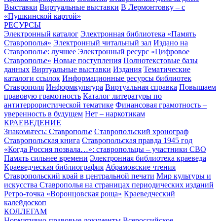
Выставки
Виртуальные выставки
В Лермонтовку – с
«Пушкинской картой»
РЕСУРСЫ
Электронный каталог
Электронная библиотека «Память
Ставрополья»
Электронный читальный зал
Издано на
Ставрополье: лучшее
Электронный ресурс «Цифровое
Ставрополье»
Новые поступления
Полнотекстовые базы
данных
Виртуальные выставки
Издания
Тематические
каталоги ссылок
Информационные ресурсы библиотек
Ставрополя
Информкультура
Виртуальная справка
Повышаем
правовую грамотность
Каталог литературы по
антитеррористической тематике
Финансовая грамотность –
уверенность в будущем
Нет – наркотикам
КРАЕВЕДЕНИЕ
Знакомьтесь: Ставрополье
Ставропольский хронограф
Ставропольская книга
Ставропольская правда 1945 год
«Когда Россия позвала…»: ставропольцы – участники СВО
Память сильнее времени
Электронная библиотека краеведа
Краеведческая библиография
Абрамовские чтения
Ставропольский край в центральной печати
Мир культуры и
искусства Ставрополья на страницах периодических изданий
Ретро-точка «Воронцовская роща»
Краеведческий
калейдоскоп
КОЛЛЕГАМ
Нормативно-правовые документы
Всероссийское