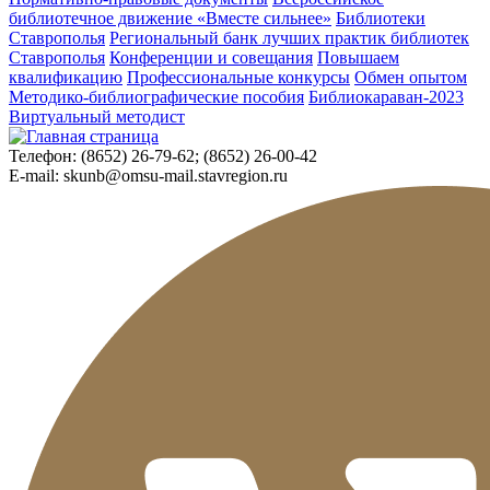
библиотечное движение «Вместе сильнее»
Библиотеки
Ставрополья
Региональный банк лучших практик библиотек
Ставрополья
Конференции и совещания
Повышаем
квалификацию
Профессиональные конкурсы
Обмен опытом
Методико-библиографические пособия
Библиокараван-2023
Виртуальный методист
Телефон:
(8652) 26-79-62; (8652) 26-00-42
E-mail:
skunb@omsu-mail.stavregion.ru