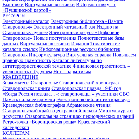
Выставки
Виртуальные выставки
В Лермонтовку – с
«Пушкинской картой»
РЕСУРСЫ
Электронный каталог
Электронная библиотека «Память
Ставрополья»
Электронный читальный зал
Издано на
Ставрополье: лучшее
Электронный ресурс «Цифровое
Ставрополье»
Новые поступления
Полнотекстовые базы
данных
Виртуальные выставки
Издания
Тематические
каталоги ссылок
Информационные ресурсы библиотек
Ставрополя
Информкультура
Виртуальная справка
Повышаем
правовую грамотность
Каталог литературы по
антитеррористической тематике
Финансовая грамотность –
уверенность в будущем
Нет – наркотикам
КРАЕВЕДЕНИЕ
Знакомьтесь: Ставрополье
Ставропольский хронограф
Ставропольская книга
Ставропольская правда 1945 год
«Когда Россия позвала…»: ставропольцы – участники СВО
Память сильнее времени
Электронная библиотека краеведа
Краеведческая библиография
Абрамовские чтения
Ставропольский край в центральной печати
Мир культуры и
искусства Ставрополья на страницах периодических изданий
Ретро-точка «Воронцовская роща»
Краеведческий
калейдоскоп
КОЛЛЕГАМ
Нормативно-правовые документы
Всероссийское