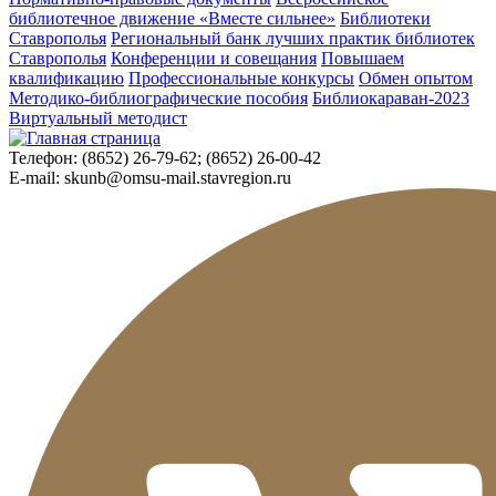
библиотечное движение «Вместе сильнее»
Библиотеки
Ставрополья
Региональный банк лучших практик библиотек
Ставрополья
Конференции и совещания
Повышаем
квалификацию
Профессиональные конкурсы
Обмен опытом
Методико-библиографические пособия
Библиокараван-2023
Виртуальный методист
Телефон:
(8652) 26-79-62; (8652) 26-00-42
E-mail:
skunb@omsu-mail.stavregion.ru