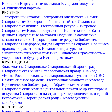
Выставки
Виртуальные выставки
В Лермонтовку – с
«Пушкинской картой»
РЕСУРСЫ
Электронный каталог
Электронная библиотека «Память
Ставрополья»
Электронный читальный зал
Издано на
Ставрополье: лучшее
Электронный ресурс «Цифровое
Ставрополье»
Новые поступления
Полнотекстовые базы
данных
Виртуальные выставки
Издания
Тематические
каталоги ссылок
Информационные ресурсы библиотек
Ставрополя
Информкультура
Виртуальная справка
Повышаем
правовую грамотность
Каталог литературы по
антитеррористической тематике
Финансовая грамотность –
уверенность в будущем
Нет – наркотикам
КРАЕВЕДЕНИЕ
Знакомьтесь: Ставрополье
Ставропольский хронограф
Ставропольская книга
Ставропольская правда 1945 год
«Когда Россия позвала…»: ставропольцы – участники СВО
Память сильнее времени
Электронная библиотека краеведа
Краеведческая библиография
Абрамовские чтения
Ставропольский край в центральной печати
Мир культуры и
искусства Ставрополья на страницах периодических изданий
Ретро-точка «Воронцовская роща»
Краеведческий
калейдоскоп
КОЛЛЕГАМ
Нормативно-правовые документы
Всероссийское