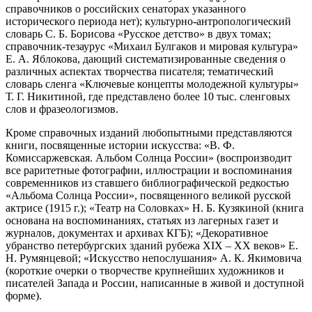
справочников о российских сенаторах указанного
исторического периода нет); культурно-антропологический
словарь С. Б. Борисова «Русское детство» в двух томах;
справочник-тезаурус «Михаил Булгаков и мировая культура»
Е. А. Яблокова, дающий систематизированные сведения о
различных аспектах творчества писателя; тематический
словарь сленга «Ключевые концепты молодежной культуры»
Т. Г. Никитиной, где представлено более 10 тыс. сленговых
слов и фразеологизмов.
Кроме справочных изданий любопытными представляются
книги, посвященные истории искусства: «В. Ф.
Комиссаржевская. Альбом Солнца России» (воспроизводит
все раритетные фотографии, иллюстрации и воспоминания
современников из ставшего библиографической редкостью
«Альбома Солнца России», посвященного великой русской
актрисе (1915 г.); «Театр на Соловках» Н. Б. Кузякиной (книга
основана на воспоминаниях, статьях из лагерных газет и
журналов, документах и архивах КГБ); «Декоративное
убранство петербургских зданий рубежа XIX – XX веков» Е.
Н. Румянцевой; «Искусство непослушания» А. К. Якимовича
(короткие очерки о творчестве крупнейших художников и
писателей Запада и России, написанные в живой и доступной
форме).