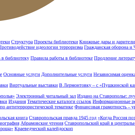
отеки
Структура
Проекты библиотеки
Книжные дары и дарители
Противодействие идеологии терроризма
Гражданская оборона и
ь в библиотеку
Правила работы в библиотеке
Продление литерат
е
Основные услуги
Дополнительные услуги
Независимая оценка
авки
Виртуальные выставки
В Лермонтовку – с «Пушкинской ка
ополья»
Электронный читальный зал
Издано на Ставрополье: лу
вки
Издания
Тематические каталоги ссылок
Информационные ре
 по антитеррористической тематике
Финансовая грамотность – у
льская книга
Ставропольская правда 1945 год
«Когда Россия по
лиография
Абрамовские чтения
Ставропольский край в централь
 роща»
Краеведческий калейдоскоп