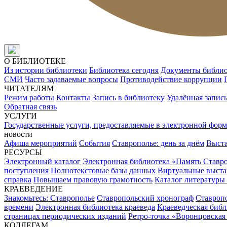
О БИБЛИОТЕКЕ
Из истории библиотеки
Библиотека сегодня
Документы библи
СМИ
Часто задаваемые вопросы
Противодействие коррупции
ЧИТАТЕЛЯМ
Режим работы
Контакты
Запись в библиотеку
Удалённая запис
Обратная связь
УСЛУГИ
Государственные услуги, предоставляемые в электронной форм
новости
Афиша мероприятий
События
Ставрополье: день за днём
Выст
РЕСУРСЫ
Электронный каталог
Электронная библиотека «Память Ставр
поступления
Полнотекстовые базы данных
Виртуальные выста
справка
Повышаем правовую грамотность
Каталог литературы
КРАЕВЕДЕНИЕ
Знакомьтесь: Ставрополье
Ставропольский хронограф
Ставропо
времени
Электронная библиотека краеведа
Краеведческая биб
страницах периодических изданий
Ретро-точка «Воронцовская
КОЛЛЕГАМ