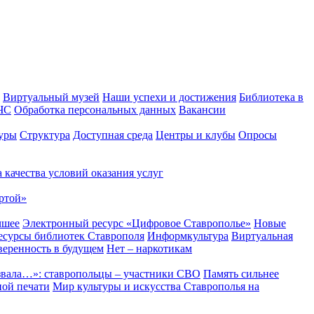
Виртуальный музей
Наши успехи и достижения
Библиотека в
 ЧС
Обработка персональных данных
Вакансии
уры
Структура
Доступная среда
Центры и клубы
Опросы
 качества условий оказания услуг
ртой»
чшее
Электронный ресурс «Цифровое Ставрополье»
Новые
сурсы библиотек Ставрополя
Информкультура
Виртуальная
веренность в будущем
Нет – наркотикам
звала…»: ставропольцы – участники СВО
Память сильнее
ной печати
Мир культуры и искусства Ставрополья на