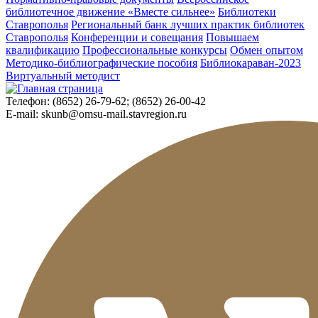
библиотечное движение «Вместе сильнее»
Библиотеки
Ставрополья
Региональный банк лучших практик библиотек
Ставрополья
Конференции и совещания
Повышаем
квалификацию
Профессиональные конкурсы
Обмен опытом
Методико-библиографические пособия
Библиокараван-2023
Виртуальный методист
Телефон:
(8652) 26-79-62; (8652) 26-00-42
E-mail:
skunb@omsu-mail.stavregion.ru