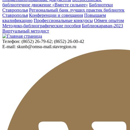
библиотечное движение «Вместе сильнее»
Библиотеки
Ставрополья
Региональный банк лучших практик библиотек
Ставрополья
Конференции и совещания
Повышаем
квалификацию
Профессиональные конкурсы
Обмен опытом
Методико-библиографические пособия
Библиокараван-2023
Виртуальный методист
Телефон:
(8652) 26-79-62; (8652) 26-00-42
E-mail:
skunb@omsu-mail.stavregion.ru