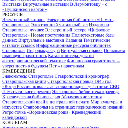
Выставки
Виртуальные выставки
В Лермонтовку – с
«Пушкинской картой»
РЕСУРСЫ
Электронный каталог
Электронная библиотека «Память
Ставрополья»
Электронный читальный зал
Издано на
Ставрополье: лучшее
Электронный ресурс «Цифровое
Ставрополье»
Новые поступления
Полнотекстовые базы
данных
Виртуальные выставки
Издания
Тематические
каталоги ссылок
Информационные ресурсы библиотек
Ставрополя
Информкультура
Виртуальная справка
Повышаем
правовую грамотность
Каталог литературы по
антитеррористической тематике
Финансовая грамотность –
уверенность в будущем
Нет – наркотикам
КРАЕВЕДЕНИЕ
Знакомьтесь: Ставрополье
Ставропольский хронограф
Ставропольская книга
Ставропольская правда 1945 год
«Когда Россия позвала…»: ставропольцы – участники СВО
Память сильнее времени
Электронная библиотека краеведа
Краеведческая библиография
Абрамовские чтения
Ставропольский край в центральной печати
Мир культуры и
искусства Ставрополья на страницах периодических изданий
Ретро-точка «Воронцовская роща»
Краеведческий
калейдоскоп
КОЛЛЕГАМ
Нормативно-правовые документы
Всероссийское