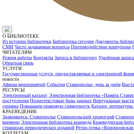
О БИБЛИОТЕКЕ
Из истории библиотеки
Библиотека сегодня
Документы библи
СМИ
Часто задаваемые вопросы
Противодействие коррупции
ЧИТАТЕЛЯМ
Режим работы
Контакты
Запись в библиотеку
Удалённая запис
Обратная связь
УСЛУГИ
Государственные услуги, предоставляемые в электронной форм
новости
Афиша мероприятий
События
Ставрополье: день за днём
Выст
РЕСУРСЫ
Электронный каталог
Электронная библиотека «Память Ставр
поступления
Полнотекстовые базы данных
Виртуальные выста
справка
Повышаем правовую грамотность
Каталог литературы
КРАЕВЕДЕНИЕ
Знакомьтесь: Ставрополье
Ставропольский хронограф
Ставропо
времени
Электронная библиотека краеведа
Краеведческая биб
страницах периодических изданий
Ретро-точка «Воронцовская
КОЛЛЕГАМ