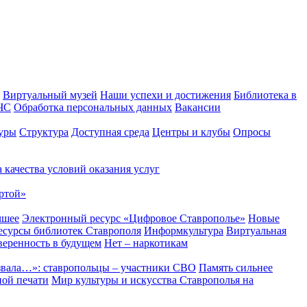
Виртуальный музей
Наши успехи и достижения
Библиотека в
 ЧС
Обработка персональных данных
Вакансии
уры
Структура
Доступная среда
Центры и клубы
Опросы
 качества условий оказания услуг
ртой»
чшее
Электронный ресурс «Цифровое Ставрополье»
Новые
сурсы библиотек Ставрополя
Информкультура
Виртуальная
веренность в будущем
Нет – наркотикам
звала…»: ставропольцы – участники СВО
Память сильнее
ной печати
Мир культуры и искусства Ставрополья на