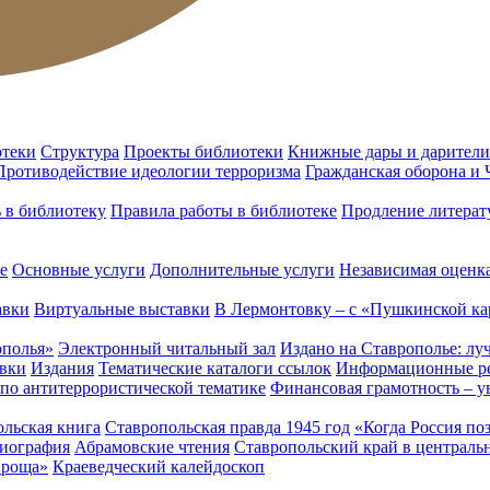
отеки
Структура
Проекты библиотеки
Книжные дары и дарители
Противодействие идеологии терроризма
Гражданская оборона и
ь в библиотеку
Правила работы в библиотеке
Продление литерат
е
Основные услуги
Дополнительные услуги
Независимая оценка
авки
Виртуальные выставки
В Лермонтовку – с «Пушкинской ка
ополья»
Электронный читальный зал
Издано на Ставрополье: лу
вки
Издания
Тематические каталоги ссылок
Информационные ре
 по антитеррористической тематике
Финансовая грамотность – у
льская книга
Ставропольская правда 1945 год
«Когда Россия по
лиография
Абрамовские чтения
Ставропольский край в централь
 роща»
Краеведческий калейдоскоп