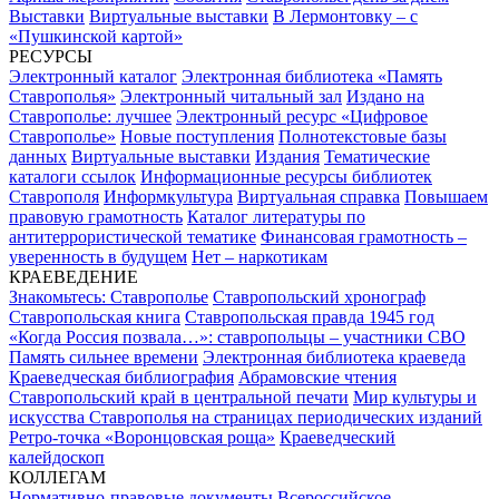
Выставки
Виртуальные выставки
В Лермонтовку – с
«Пушкинской картой»
РЕСУРСЫ
Электронный каталог
Электронная библиотека «Память
Ставрополья»
Электронный читальный зал
Издано на
Ставрополье: лучшее
Электронный ресурс «Цифровое
Ставрополье»
Новые поступления
Полнотекстовые базы
данных
Виртуальные выставки
Издания
Тематические
каталоги ссылок
Информационные ресурсы библиотек
Ставрополя
Информкультура
Виртуальная справка
Повышаем
правовую грамотность
Каталог литературы по
антитеррористической тематике
Финансовая грамотность –
уверенность в будущем
Нет – наркотикам
КРАЕВЕДЕНИЕ
Знакомьтесь: Ставрополье
Ставропольский хронограф
Ставропольская книга
Ставропольская правда 1945 год
«Когда Россия позвала…»: ставропольцы – участники СВО
Память сильнее времени
Электронная библиотека краеведа
Краеведческая библиография
Абрамовские чтения
Ставропольский край в центральной печати
Мир культуры и
искусства Ставрополья на страницах периодических изданий
Ретро-точка «Воронцовская роща»
Краеведческий
калейдоскоп
КОЛЛЕГАМ
Нормативно-правовые документы
Всероссийское