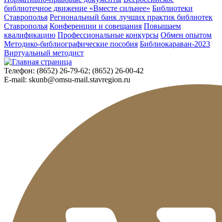
библиотечное движение «Вместе сильнее»
Библиотеки
Ставрополья
Региональный банк лучших практик библиотек
Ставрополья
Конференции и совещания
Повышаем
квалификацию
Профессиональные конкурсы
Обмен опытом
Методико-библиографические пособия
Библиокараван-2023
Виртуальный методист
Телефон:
(8652) 26-79-62; (8652) 26-00-42
E-mail:
skunb@omsu-mail.stavregion.ru