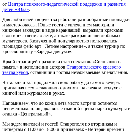
от
Центра психолого-педагогической поддержки и развития
детей «Юла»
.
Для любителей творчества работали разнообразные площадки
и мастер-классы. Юные гости с увлечением мастерили
книжные закладки в виде карандашей, выражали красками
свои впечатления о лете, а также раскрашивали любимых
мультгероев. Заслуженной популярностью пользовалась
площадка фейс-арт «Летнее настроение», а также турнир по
кроссвордингу «Зарядка для ума».
Яркой страницей праздника стал спектакль «Солнышко на
память» в исполнении актеров
Ставропольского краевого
театра кукол
, оставивший гостям незабываемые впечатления.
Читальный зал продолжил свою работу до самого вечера,
приглашая всех желающих отдохнуть на свежем воздухе с
книгой или журналом в руках.
Напоминаем, что до конца лета место встречи останется
неизменным: площадка возле главной сцены парка культуры и
отдыха «Центральный».
Мы ждем жителей и гостей Ставрополя по вторникам и
четвергам с 11.00 до 18.00 и призываем: «Не теряй времени –