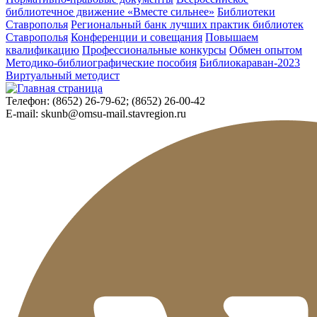
библиотечное движение «Вместе сильнее»
Библиотеки
Ставрополья
Региональный банк лучших практик библиотек
Ставрополья
Конференции и совещания
Повышаем
квалификацию
Профессиональные конкурсы
Обмен опытом
Методико-библиографические пособия
Библиокараван-2023
Виртуальный методист
Телефон:
(8652) 26-79-62; (8652) 26-00-42
E-mail:
skunb@omsu-mail.stavregion.ru