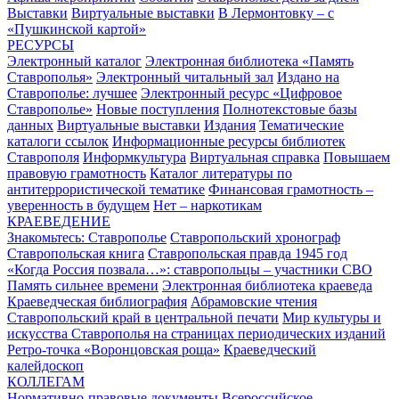
Выставки
Виртуальные выставки
В Лермонтовку – с
«Пушкинской картой»
РЕСУРСЫ
Электронный каталог
Электронная библиотека «Память
Ставрополья»
Электронный читальный зал
Издано на
Ставрополье: лучшее
Электронный ресурс «Цифровое
Ставрополье»
Новые поступления
Полнотекстовые базы
данных
Виртуальные выставки
Издания
Тематические
каталоги ссылок
Информационные ресурсы библиотек
Ставрополя
Информкультура
Виртуальная справка
Повышаем
правовую грамотность
Каталог литературы по
антитеррористической тематике
Финансовая грамотность –
уверенность в будущем
Нет – наркотикам
КРАЕВЕДЕНИЕ
Знакомьтесь: Ставрополье
Ставропольский хронограф
Ставропольская книга
Ставропольская правда 1945 год
«Когда Россия позвала…»: ставропольцы – участники СВО
Память сильнее времени
Электронная библиотека краеведа
Краеведческая библиография
Абрамовские чтения
Ставропольский край в центральной печати
Мир культуры и
искусства Ставрополья на страницах периодических изданий
Ретро-точка «Воронцовская роща»
Краеведческий
калейдоскоп
КОЛЛЕГАМ
Нормативно-правовые документы
Всероссийское