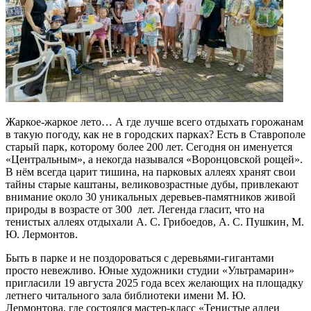
Жаркое-жаркое лето… А где лучше всего отдыхать горожанам
в такую погоду, как не в городских парках? Есть в Ставрополе
старый парк, которому более 200 лет. Сегодня он именуется
«Центральным», а некогда назывался «Воронцовской рощей».
В нём всегда царит тишина, на парковых аллеях хранят свои
тайны старые каштаны, великовозрастные дубы, привлекают
внимание около 30 уникальных деревьев-памятников живой
природы в возрасте от 300 лет. Легенда гласит, что на
тенистых аллеях отдыхали А. С. Грибоедов, А. С. Пушкин, М.
Ю. Лермонтов.
Быть в парке и не поздороваться с деревьями-гигантами
просто невежливо. Юные художники студии «Ультрамарин»
пригласили 19 августа 2025 года всех желающих на площадку
летнего читального зала библиотеки имени М. Ю.
Лермонтова, где состоялся мастер-класс «Тенистые аллеи