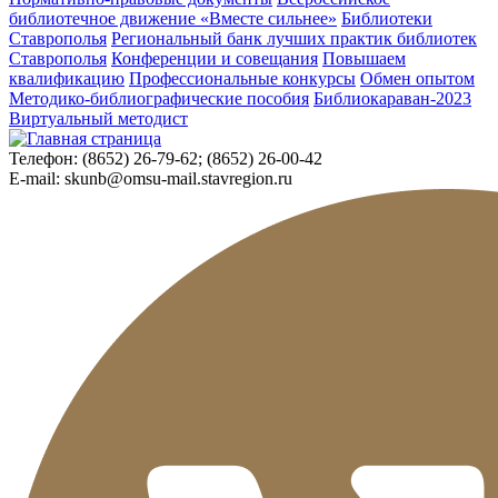
библиотечное движение «Вместе сильнее»
Библиотеки
Ставрополья
Региональный банк лучших практик библиотек
Ставрополья
Конференции и совещания
Повышаем
квалификацию
Профессиональные конкурсы
Обмен опытом
Методико-библиографические пособия
Библиокараван-2023
Виртуальный методист
Телефон:
(8652) 26-79-62; (8652) 26-00-42
E-mail:
skunb@omsu-mail.stavregion.ru