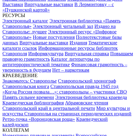
Выставки
Виртуальные выставки
В Лермонтовку – с
«Пушкинской картой»
РЕСУРСЫ
Электронный каталог
Электронная библиотека «Память
Ставрополья»
Электронный читальный зал
Издано на
Ставрополье: лучшее
Электронный ресурс «Цифровое
Ставрополье»
Новые поступления
Полнотекстовые базы
данных
Виртуальные выставки
Издания
Тематические
каталоги ссылок
Информационные ресурсы библиотек
Ставрополя
Информкультура
Виртуальная справка
Повышаем
правовую грамотность
Каталог литературы по
антитеррористической тематике
Финансовая грамотность –
уверенность в будущем
Нет – наркотикам
КРАЕВЕДЕНИЕ
Знакомьтесь: Ставрополье
Ставропольский хронограф
Ставропольская книга
Ставропольская правда 1945 год
«Когда Россия позвала…»: ставропольцы – участники СВО
Память сильнее времени
Электронная библиотека краеведа
Краеведческая библиография
Абрамовские чтения
Ставропольский край в центральной печати
Мир культуры и
искусства Ставрополья на страницах периодических изданий
Ретро-точка «Воронцовская роща»
Краеведческий
калейдоскоп
КОЛЛЕГАМ
Нормативно-правовые документы
Всероссийское