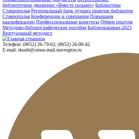
библиотечное движение «Вместе сильнее»
Библиотеки
Ставрополья
Региональный банк лучших практик библиотек
Ставрополья
Конференции и совещания
Повышаем
квалификацию
Профессиональные конкурсы
Обмен опытом
Методико-библиографические пособия
Библиокараван-2023
Виртуальный методист
Телефон:
(8652) 26-79-62; (8652) 26-00-42
E-mail:
skunb@omsu-mail.stavregion.ru