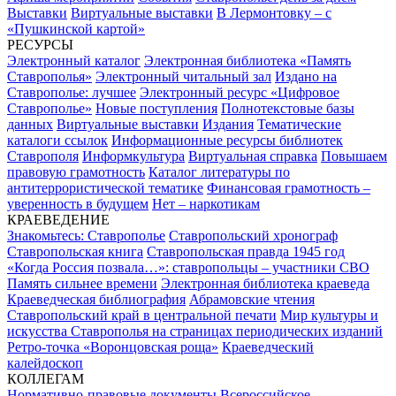
Выставки
Виртуальные выставки
В Лермонтовку – с
«Пушкинской картой»
РЕСУРСЫ
Электронный каталог
Электронная библиотека «Память
Ставрополья»
Электронный читальный зал
Издано на
Ставрополье: лучшее
Электронный ресурс «Цифровое
Ставрополье»
Новые поступления
Полнотекстовые базы
данных
Виртуальные выставки
Издания
Тематические
каталоги ссылок
Информационные ресурсы библиотек
Ставрополя
Информкультура
Виртуальная справка
Повышаем
правовую грамотность
Каталог литературы по
антитеррористической тематике
Финансовая грамотность –
уверенность в будущем
Нет – наркотикам
КРАЕВЕДЕНИЕ
Знакомьтесь: Ставрополье
Ставропольский хронограф
Ставропольская книга
Ставропольская правда 1945 год
«Когда Россия позвала…»: ставропольцы – участники СВО
Память сильнее времени
Электронная библиотека краеведа
Краеведческая библиография
Абрамовские чтения
Ставропольский край в центральной печати
Мир культуры и
искусства Ставрополья на страницах периодических изданий
Ретро-точка «Воронцовская роща»
Краеведческий
калейдоскоп
КОЛЛЕГАМ
Нормативно-правовые документы
Всероссийское