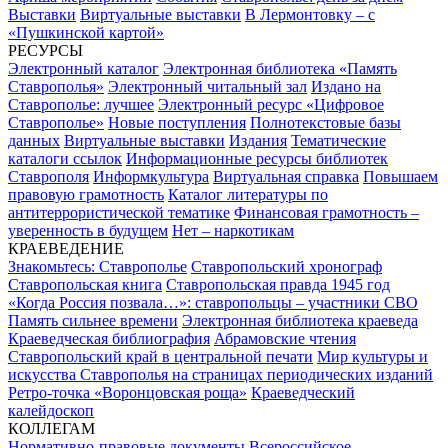
Выставки
Виртуальные выставки
В Лермонтовку – с
«Пушкинской картой»
РЕСУРСЫ
Электронный каталог
Электронная библиотека «Память
Ставрополья»
Электронный читальный зал
Издано на
Ставрополье: лучшее
Электронный ресурс «Цифровое
Ставрополье»
Новые поступления
Полнотекстовые базы
данных
Виртуальные выставки
Издания
Тематические
каталоги ссылок
Информационные ресурсы библиотек
Ставрополя
Информкультура
Виртуальная справка
Повышаем
правовую грамотность
Каталог литературы по
антитеррористической тематике
Финансовая грамотность –
уверенность в будущем
Нет – наркотикам
КРАЕВЕДЕНИЕ
Знакомьтесь: Ставрополье
Ставропольский хронограф
Ставропольская книга
Ставропольская правда 1945 год
«Когда Россия позвала…»: ставропольцы – участники СВО
Память сильнее времени
Электронная библиотека краеведа
Краеведческая библиография
Абрамовские чтения
Ставропольский край в центральной печати
Мир культуры и
искусства Ставрополья на страницах периодических изданий
Ретро-точка «Воронцовская роща»
Краеведческий
калейдоскоп
КОЛЛЕГАМ
Нормативно-правовые документы
Всероссийское