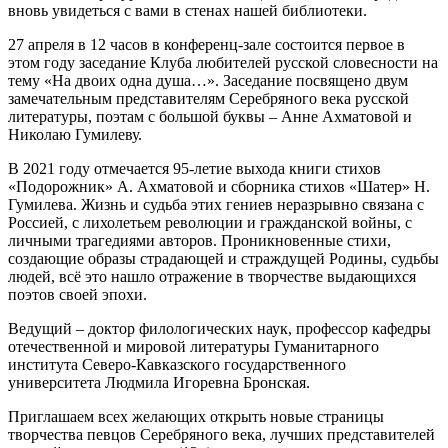
вновь увидеться с вами в стенах нашей библиотеки.
27 апреля в 12 часов в конференц-зале состоится первое в
этом году заседание Клуба любителей русской словесности на
тему «На двоих одна душа…». Заседание посвящено двум
замечательным представителям Серебряного века русской
литературы, поэтам с большой буквы – Анне Ахматовой и
Николаю Гумилеву.
В 2021 году отмечается 95-летие выхода книги стихов
«Подорожник» А. Ахматовой и сборника стихов «Шатер» Н.
Гумилева. Жизнь и судьба этих гениев неразрывно связана с
Россией, с лихолетьем революции и гражданской войны, с
личными трагедиями авторов. Проникновенные стихи,
создающие образы страдающей и страждущей Родины, судьбы
людей, всё это нашло отражение в творчестве выдающихся
поэтов своей эпохи.
Ведущий – доктор филологических наук, профессор кафедры
отечественной и мировой литературы Гуманитарного
института Северо-Кавказского государственного
университета Людмила Игоревна Бронская.
Приглашаем всех желающих открыть новые страницы
творчества певцов Серебряного века, лучших представителей