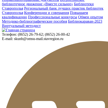
библиотечное движение «Вместе сильнее»
Библиотеки
Ставрополья
Региональный банк лучших практик библиотек
Ставрополья
Конференции и совещания
Повышаем
квалификацию
Профессиональные конкурсы
Обмен опытом
Методико-библиографические пособия
Библиокараван-2023
Виртуальный методист
Телефон:
(8652) 26-79-62; (8652) 26-00-42
E-mail:
skunb@omsu-mail.stavregion.ru