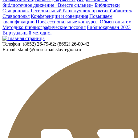
библиотечное движение «Вместе сильнее»
Библиотеки
Ставрополья
Региональный банк лучших практик библиотек
Ставрополья
Конференции и совещания
Повышаем
квалификацию
Профессиональные конкурсы
Обмен опытом
Методико-библиографические пособия
Библиокараван-2023
Виртуальный методист
Телефон:
(8652) 26-79-62; (8652) 26-00-42
E-mail:
skunb@omsu-mail.stavregion.ru