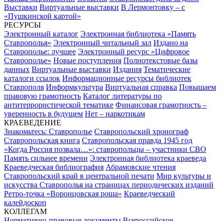
Выставки
Виртуальные выставки
В Лермонтовку – с
«Пушкинской картой»
РЕСУРСЫ
Электронный каталог
Электронная библиотека «Память
Ставрополья»
Электронный читальный зал
Издано на
Ставрополье: лучшее
Электронный ресурс «Цифровое
Ставрополье»
Новые поступления
Полнотекстовые базы
данных
Виртуальные выставки
Издания
Тематические
каталоги ссылок
Информационные ресурсы библиотек
Ставрополя
Информкультура
Виртуальная справка
Повышаем
правовую грамотность
Каталог литературы по
антитеррористической тематике
Финансовая грамотность –
уверенность в будущем
Нет – наркотикам
КРАЕВЕДЕНИЕ
Знакомьтесь: Ставрополье
Ставропольский хронограф
Ставропольская книга
Ставропольская правда 1945 год
«Когда Россия позвала…»: ставропольцы – участники СВО
Память сильнее времени
Электронная библиотека краеведа
Краеведческая библиография
Абрамовские чтения
Ставропольский край в центральной печати
Мир культуры и
искусства Ставрополья на страницах периодических изданий
Ретро-точка «Воронцовская роща»
Краеведческий
калейдоскоп
КОЛЛЕГАМ
Нормативно-правовые документы
Всероссийское