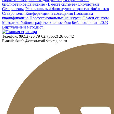
библиотечное движение «Вместе сильнее»
Библиотеки
Ставрополья
Региональный банк лучших практик библиотек
Ставрополья
Конференции и совещания
Повышаем
квалификацию
Профессиональные конкурсы
Обмен опытом
Методико-библиографические пособия
Библиокараван-2023
Виртуальный методист
Телефон:
(8652) 26-79-62; (8652) 26-00-42
E-mail:
skunb@omsu-mail.stavregion.ru