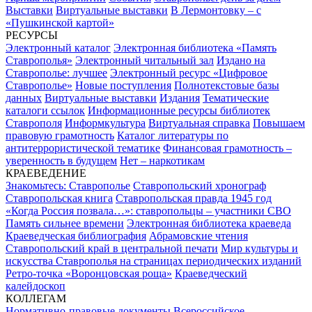
Выставки
Виртуальные выставки
В Лермонтовку – с
«Пушкинской картой»
РЕСУРСЫ
Электронный каталог
Электронная библиотека «Память
Ставрополья»
Электронный читальный зал
Издано на
Ставрополье: лучшее
Электронный ресурс «Цифровое
Ставрополье»
Новые поступления
Полнотекстовые базы
данных
Виртуальные выставки
Издания
Тематические
каталоги ссылок
Информационные ресурсы библиотек
Ставрополя
Информкультура
Виртуальная справка
Повышаем
правовую грамотность
Каталог литературы по
антитеррористической тематике
Финансовая грамотность –
уверенность в будущем
Нет – наркотикам
КРАЕВЕДЕНИЕ
Знакомьтесь: Ставрополье
Ставропольский хронограф
Ставропольская книга
Ставропольская правда 1945 год
«Когда Россия позвала…»: ставропольцы – участники СВО
Память сильнее времени
Электронная библиотека краеведа
Краеведческая библиография
Абрамовские чтения
Ставропольский край в центральной печати
Мир культуры и
искусства Ставрополья на страницах периодических изданий
Ретро-точка «Воронцовская роща»
Краеведческий
калейдоскоп
КОЛЛЕГАМ
Нормативно-правовые документы
Всероссийское