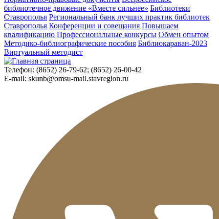
библиотечное движение «Вместе сильнее»
Библиотеки
Ставрополья
Региональный банк лучших практик библиотек
Ставрополья
Конференции и совещания
Повышаем
квалификацию
Профессиональные конкурсы
Обмен опытом
Методико-библиографические пособия
Библиокараван-2023
Виртуальный методист
Телефон:
(8652) 26-79-62; (8652) 26-00-42
E-mail:
skunb@omsu-mail.stavregion.ru