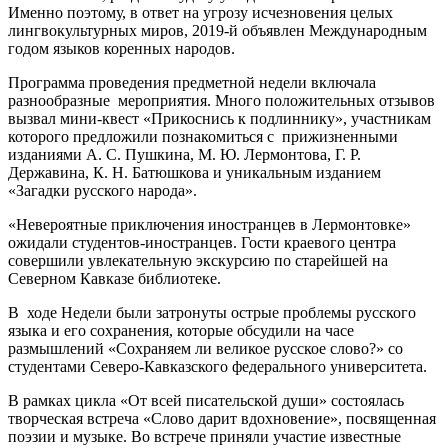
Именно поэтому, в ответ на угрозу исчезновения целых
лингвокультурных миров, 2019-й объявлен Международным
годом языков коренных народов.
Программа проведения предметной недели включала
разнообразные мероприятия. Много положительных отзывов
вызвал мини-квест «Прикоснись к подлиннику», участникам
которого предложили познакомиться с прижизненными
изданиями А. С. Пушкина, М. Ю. Лермонтова, Г. Р.
Державина, К. Н. Батюшкова и уникальным изданием
«Загадки русского народа».
«Невероятные приключения иностранцев в Лермонтовке»
ожидали студентов-иностранцев. Гости краевого центра
совершили увлекательную экскурсию по старейшей на
Северном Кавказе библиотеке.
В ходе Недели были затронуты острые проблемы русского
языка и его сохранения, которые обсудили на часе
размышлений «Сохраняем ли великое русское слово?» со
студентами Северо-Кавказского федерального университета.
В рамках цикла «От всей писательской души» состоялась
творческая встреча «Слово дарит вдохновение», посвященная
поэзии и музыке. Во встрече приняли участие известные