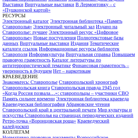
Выставки
Виртуальные выставки
В Лермонтовку – с
«Пушкинской картой»
РЕСУРСЫ
Электронный каталог
Электронная библиотека «Память
Ставрополья»
Электронный читальный зал
Издано на
Ставрополье: лучшее
Электронный ресурс «Цифровое
Ставрополье»
Новые поступления
Полнотекстовые базы
данных
Виртуальные выставки
Издания
Тематические
каталоги ссылок
Информационные ресурсы библиотек
Ставрополя
Информкультура
Виртуальная справка
Повышаем
правовую грамотность
Каталог литературы по
антитеррористической тематике
Финансовая грамотность –
уверенность в будущем
Нет – наркотикам
КРАЕВЕДЕНИЕ
Знакомьтесь: Ставрополье
Ставропольский хронограф
Ставропольская книга
Ставропольская правда 1945 год
«Когда Россия позвала…»: ставропольцы – участники СВО
Память сильнее времени
Электронная библиотека краеведа
Краеведческая библиография
Абрамовские чтения
Ставропольский край в центральной печати
Мир культуры и
искусства Ставрополья на страницах периодических изданий
Ретро-точка «Воронцовская роща»
Краеведческий
калейдоскоп
КОЛЛЕГАМ
Нормативно-правовые документы
Всероссийское