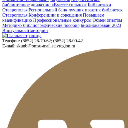
библиотечное движение «Вместе сильнее»
Библиотеки
Ставрополья
Региональный банк лучших практик библиотек
Ставрополья
Конференции и совещания
Повышаем
квалификацию
Профессиональные конкурсы
Обмен опытом
Методико-библиографические пособия
Библиокараван-2023
Виртуальный методист
Телефон:
(8652) 26-79-62; (8652) 26-00-42
E-mail:
skunb@omsu-mail.stavregion.ru