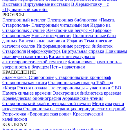
Выставки
Виртуальные выставки
В Лермонтовку – с
«Пушкинской картой»
РЕСУРСЫ
Электронный каталог
Электронная библиотека «Память
Ставрополья»
Электронный читальный зал
Издано на
Ставрополье: лучшее
Электронный ресурс «Цифровое
Ставрополье»
Новые поступления
Полнотекстовые базы
данных
Виртуальные выставки
Издания
Тематические
каталоги ссылок
Информационные ресурсы библиотек
Ставрополя
Информкультура
Виртуальная справка
Повышаем
правовую грамотность
Каталог литературы по
антитеррористической тематике
Финансовая грамотность –
уверенность в будущем
Нет – наркотикам
КРАЕВЕДЕНИЕ
Знакомьтесь: Ставрополье
Ставропольский хронограф
Ставропольская книга
Ставропольская правда 1945 год
«Когда Россия позвала…»: ставропольцы – участники СВО
Память сильнее времени
Электронная библиотека краеведа
Краеведческая библиография
Абрамовские чтения
Ставропольский край в центральной печати
Мир культуры и
искусства Ставрополья на страницах периодических изданий
Ретро-точка «Воронцовская роща»
Краеведческий
калейдоскоп
КОЛЛЕГАМ
Нормативно-правовые документы
Всероссийское