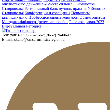
библиотечное движение «Вместе сильнее»
Библиотеки
Ставрополья
Региональный банк лучших практик библиотек
Ставрополья
Конференции и совещания
Повышаем
квалификацию
Профессиональные конкурсы
Обмен опытом
Методико-библиографические пособия
Библиокараван-2023
Виртуальный методист
Телефон:
(8652) 26-79-62; (8652) 26-00-42
E-mail:
skunb@omsu-mail.stavregion.ru