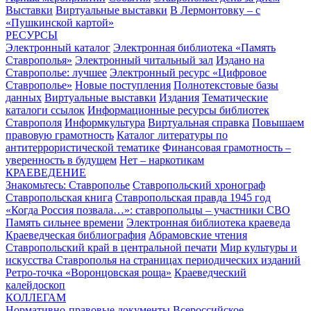
Выставки
Виртуальные выставки
В Лермонтовку – с
«Пушкинской картой»
РЕСУРСЫ
Электронный каталог
Электронная библиотека «Память
Ставрополья»
Электронный читальный зал
Издано на
Ставрополье: лучшее
Электронный ресурс «Цифровое
Ставрополье»
Новые поступления
Полнотекстовые базы
данных
Виртуальные выставки
Издания
Тематические
каталоги ссылок
Информационные ресурсы библиотек
Ставрополя
Информкультура
Виртуальная справка
Повышаем
правовую грамотность
Каталог литературы по
антитеррористической тематике
Финансовая грамотность –
уверенность в будущем
Нет – наркотикам
КРАЕВЕДЕНИЕ
Знакомьтесь: Ставрополье
Ставропольский хронограф
Ставропольская книга
Ставропольская правда 1945 год
«Когда Россия позвала…»: ставропольцы – участники СВО
Память сильнее времени
Электронная библиотека краеведа
Краеведческая библиография
Абрамовские чтения
Ставропольский край в центральной печати
Мир культуры и
искусства Ставрополья на страницах периодических изданий
Ретро-точка «Воронцовская роща»
Краеведческий
калейдоскоп
КОЛЛЕГАМ
Нормативно-правовые документы
Всероссийское