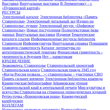
Выставки
Виртуальные выставки
В Лермонтовку – с
«Пушкинской картой»
РЕСУРСЫ
Электронный каталог
Электронная библиотека «Память
Ставрополья»
Электронный читальный зал
Издано на
Ставрополье: лучшее
Электронный ресурс «Цифровое
Ставрополье»
Новые поступления
Полнотекстовые базы
данных
Виртуальные выставки
Издания
Тематические
каталоги ссылок
Информационные ресурсы библиотек
Ставрополя
Информкультура
Виртуальная справка
Повышаем
правовую грамотность
Каталог литературы по
антитеррористической тематике
Финансовая грамотность –
уверенность в будущем
Нет – наркотикам
КРАЕВЕДЕНИЕ
Знакомьтесь: Ставрополье
Ставропольский хронограф
Ставропольская книга
Ставропольская правда 1945 год
«Когда Россия позвала…»: ставропольцы – участники СВО
Память сильнее времени
Электронная библиотека краеведа
Краеведческая библиография
Абрамовские чтения
Ставропольский край в центральной печати
Мир культуры и
искусства Ставрополья на страницах периодических изданий
Ретро-точка «Воронцовская роща»
Краеведческий
калейдоскоп
КОЛЛЕГАМ
Нормативно-правовые документы
Всероссийское