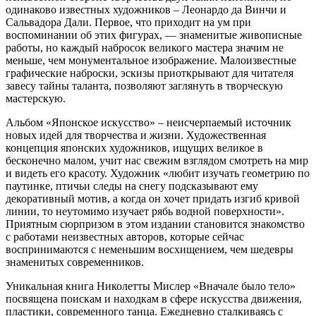
одинаково известных художников – Леонардо да Винчи и
Сальвадора Дали. Первое, что приходит на ум при
воспоминании об этих фигурах, — знаменитые живописные
работы, но каждый набросок великого мастера значим не
меньше, чем монументальное изображение. Малоизвестные
графические наброски, эскизы приоткрывают для читателя
завесу тайны таланта, позволяют заглянуть в творческую
мастерскую.
Альбом «Японское искусство» – неисчерпаемый источник
новых идей для творчества и жизни. Художественная
концепция японских художников, ищущих великое в
бесконечно малом, учит нас свежим взглядом смотреть на мир
и видеть его красоту. Художник «любит изучать геометрию по
паутинке, птичьи следы на снегу подсказывают ему
декоративный мотив, а когда он хочет придать изгиб кривой
линии, то неутомимо изучает рябь водной поверхности».
Приятным сюрпризом в этом издании становится знакомство
с работами неизвестных авторов, которые сейчас
воспринимаются с неменьшим восхищением, чем шедевры
знаменитых современников.
Уникальная книга Николетты Мислер «Вначале было тело»
посвящена поискам и находкам в сфере искусства движения,
пластики, современного танца. Ежедневно сталкиваясь с