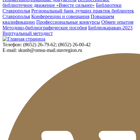
библиотечное движение «Вместе сильнее»
Библиотеки
Ставрополья
Региональный банк лучших практик библиотек
Ставрополья
Конференции и совещания
Повышаем
квалификацию
Профессиональные конкурсы
Обмен опытом
Методико-библиографические пособия
Библиокараван-2023
Виртуальный методист
Телефон:
(8652) 26-79-62; (8652) 26-00-42
E-mail:
skunb@omsu-mail.stavregion.ru