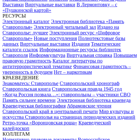
Выставки
Виртуальные выставки
В Лермонтовку – с
«Пушкинской картой»
РЕСУРСЫ
Электронный каталог
Электронная библиотека «Память
Ставрополья»
Электронный читальный зал
Издано на
Ставрополье: лучшее
Электронный ресурс «Цифровое
Ставрополье»
Новые поступления
Полнотекстовые базы
данных
Виртуальные выставки
Издания
Тематические
каталоги ссылок
Информационные ресурсы библиотек
Ставрополя
Информкультура
Виртуальная справка
Повышаем
правовую грамотность
Каталог литературы по
антитеррористической тематике
Финансовая грамотность –
уверенность в будущем
Нет – наркотикам
КРАЕВЕДЕНИЕ
Знакомьтесь: Ставрополье
Ставропольский хронограф
Ставропольская книга
Ставропольская правда 1945 год
«Когда Россия позвала…»: ставропольцы – участники СВО
Память сильнее времени
Электронная библиотека краеведа
Краеведческая библиография
Абрамовские чтения
Ставропольский край в центральной печати
Мир культуры и
искусства Ставрополья на страницах периодических изданий
Ретро-точка «Воронцовская роща»
Краеведческий
калейдоскоп
КОЛЛЕГАМ
Нормативно-правовые документы
Всероссийское