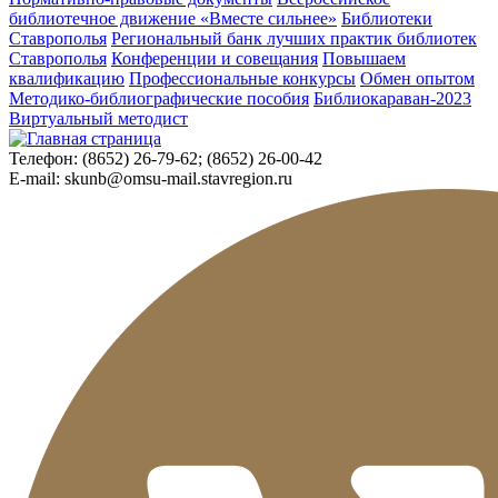
библиотечное движение «Вместе сильнее»
Библиотеки
Ставрополья
Региональный банк лучших практик библиотек
Ставрополья
Конференции и совещания
Повышаем
квалификацию
Профессиональные конкурсы
Обмен опытом
Методико-библиографические пособия
Библиокараван-2023
Виртуальный методист
Телефон:
(8652) 26-79-62; (8652) 26-00-42
E-mail:
skunb@omsu-mail.stavregion.ru