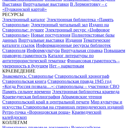
Выставки
Виртуальные выставки
В Лермонтовку – с
«Пушкинской картой»
РЕСУРСЫ
Электронный каталог
Электронная библиотека «Память
Ставрополья»
Электронный читальный зал
Издано на
Ставрополье: лучшее
Электронный ресурс «Цифровое
Ставрополье»
Новые поступления
Полнотекстовые базы
данных
Виртуальные выставки
Издания
Тематические
каталоги ссылок
Информационные ресурсы библиотек
Ставрополя
Информкультура
Виртуальная справка
Повышаем
правовую грамотность
Каталог литературы по
антитеррористической тематике
Финансовая грамотность –
уверенность в будущем
Нет – наркотикам
КРАЕВЕДЕНИЕ
Знакомьтесь: Ставрополье
Ставропольский хронограф
Ставропольская книга
Ставропольская правда 1945 год
«Когда Россия позвала…»: ставропольцы – участники СВО
Память сильнее времени
Электронная библиотека краеведа
Краеведческая библиография
Абрамовские чтения
Ставропольский край в центральной печати
Мир культуры и
искусства Ставрополья на страницах периодических изданий
Ретро-точка «Воронцовская роща»
Краеведческий
калейдоскоп
КОЛЛЕГАМ
Нормативно-правовые документы
Всероссийское