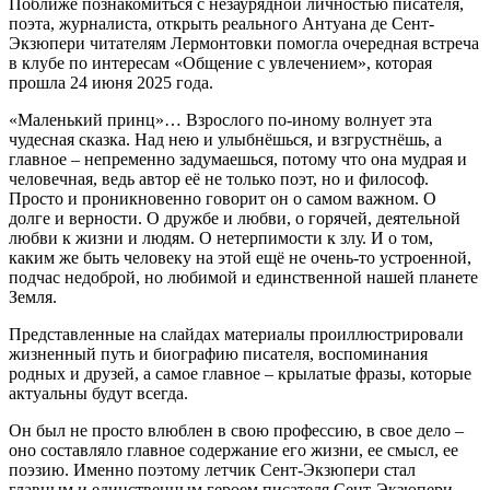
Поближе познакомиться с незаурядной личностью писателя,
поэта, журналиста, открыть реального Антуана де Сент-
Экзюпери читателям Лермонтовки помогла очередная встреча
в клубе по интересам «Общение с увлечением», которая
прошла 24 июня 2025 года.
«Маленький принц»… Взрослого по-иному волнует эта
чудесная сказка. Над нею и улыбнёшься, и взгрустнёшь, а
главное – непременно задумаешься, потому что она мудрая и
человечная, ведь автор её не только поэт, но и философ.
Просто и проникновенно говорит он о самом важном. О
долге и верности. О дружбе и любви, о горячей, деятельной
любви к жизни и людям. О нетерпимости к злу. И о том,
каким же быть человеку на этой ещё не очень-то устроенной,
подчас недоброй, но любимой и единственной нашей планете
Земля.
Представленные на слайдах материалы проиллюстрировали
жизненный путь и биографию писателя, воспоминания
родных и друзей, а самое главное – крылатые фразы, которые
актуальны будут всегда.
Он был не просто влюблен в свою профессию, в свое дело –
оно составляло главное содержание его жизни, ее смысл, ее
поэзию. Именно поэтому летчик Сент-Экзюпери стал
главным и единственным героем писателя Сент-Экзюпери.