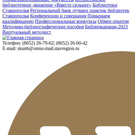
библиотечное движение «Вместе сильнее»
Библиотеки
Ставрополья
Региональный банк лучших практик библиотек
Ставрополья
Конференции и совещания
Повышаем
квалификацию
Профессиональные конкурсы
Обмен опытом
Методико-библиографические пособия
Библиокараван-2023
Виртуальный методист
Телефон:
(8652) 26-79-62; (8652) 26-00-42
E-mail:
skunb@omsu-mail.stavregion.ru