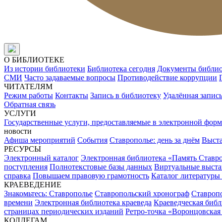
О БИБЛИОТЕКЕ
Из истории библиотеки
Библиотека сегодня
Документы библи
СМИ
Часто задаваемые вопросы
Противодействие коррупции
ЧИТАТЕЛЯМ
Режим работы
Контакты
Запись в библиотеку
Удалённая запис
Обратная связь
УСЛУГИ
Государственные услуги, предоставляемые в электронной форм
новости
Афиша мероприятий
События
Ставрополье: день за днём
Выст
РЕСУРСЫ
Электронный каталог
Электронная библиотека «Память Ставр
поступления
Полнотекстовые базы данных
Виртуальные выста
справка
Повышаем правовую грамотность
Каталог литературы
КРАЕВЕДЕНИЕ
Знакомьтесь: Ставрополье
Ставропольский хронограф
Ставропо
времени
Электронная библиотека краеведа
Краеведческая биб
страницах периодических изданий
Ретро-точка «Воронцовская
КОЛЛЕГАМ