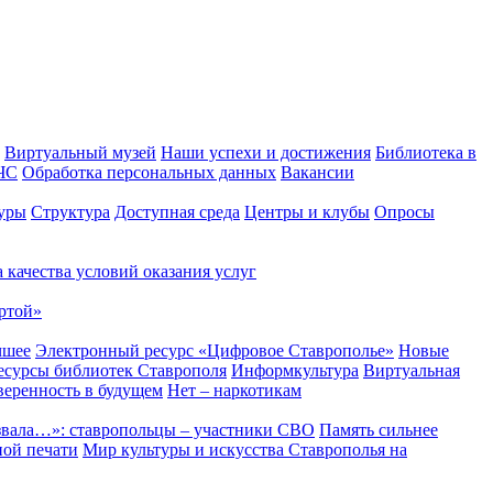
Виртуальный музей
Наши успехи и достижения
Библиотека в
 ЧС
Обработка персональных данных
Вакансии
уры
Структура
Доступная среда
Центры и клубы
Опросы
 качества условий оказания услуг
ртой»
чшее
Электронный ресурс «Цифровое Ставрополье»
Новые
сурсы библиотек Ставрополя
Информкультура
Виртуальная
веренность в будущем
Нет – наркотикам
звала…»: ставропольцы – участники СВО
Память сильнее
ной печати
Мир культуры и искусства Ставрополья на