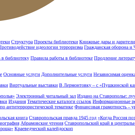
отеки
Структура
Проекты библиотеки
Книжные дары и дарители
Противодействие идеологии терроризма
Гражданская оборона и
ь в библиотеку
Правила работы в библиотеке
Продление литерат
е
Основные услуги
Дополнительные услуги
Независимая оценка
авки
Виртуальные выставки
В Лермонтовку – с «Пушкинской ка
ополья»
Электронный читальный зал
Издано на Ставрополье: лу
вки
Издания
Тематические каталоги ссылок
Информационные ре
 по антитеррористической тематике
Финансовая грамотность – у
льская книга
Ставропольская правда 1945 год
«Когда Россия по
лиография
Абрамовские чтения
Ставропольский край в централь
 роща»
Краеведческий калейдоскоп