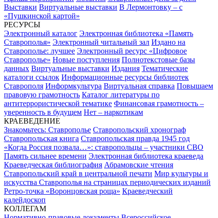
Выставки
Виртуальные выставки
В Лермонтовку – с
«Пушкинской картой»
РЕСУРСЫ
Электронный каталог
Электронная библиотека «Память
Ставрополья»
Электронный читальный зал
Издано на
Ставрополье: лучшее
Электронный ресурс «Цифровое
Ставрополье»
Новые поступления
Полнотекстовые базы
данных
Виртуальные выставки
Издания
Тематические
каталоги ссылок
Информационные ресурсы библиотек
Ставрополя
Информкультура
Виртуальная справка
Повышаем
правовую грамотность
Каталог литературы по
антитеррористической тематике
Финансовая грамотность –
уверенность в будущем
Нет – наркотикам
КРАЕВЕДЕНИЕ
Знакомьтесь: Ставрополье
Ставропольский хронограф
Ставропольская книга
Ставропольская правда 1945 год
«Когда Россия позвала…»: ставропольцы – участники СВО
Память сильнее времени
Электронная библиотека краеведа
Краеведческая библиография
Абрамовские чтения
Ставропольский край в центральной печати
Мир культуры и
искусства Ставрополья на страницах периодических изданий
Ретро-точка «Воронцовская роща»
Краеведческий
калейдоскоп
КОЛЛЕГАМ
Нормативно-правовые документы
Всероссийское