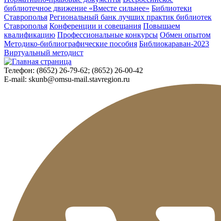
библиотечное движение «Вместе сильнее»
Библиотеки
Ставрополья
Региональный банк лучших практик библиотек
Ставрополья
Конференции и совещания
Повышаем
квалификацию
Профессиональные конкурсы
Обмен опытом
Методико-библиографические пособия
Библиокараван-2023
Виртуальный методист
Телефон:
(8652) 26-79-62; (8652) 26-00-42
E-mail:
skunb@omsu-mail.stavregion.ru