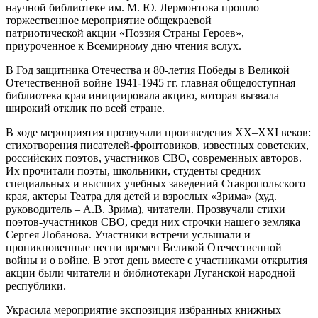
научной библиотеке им. М. Ю. Лермонтова прошло
торжественное мероприятие общекраевой
патриотической акции «Поэзия Страны Героев»,
приуроченное к Всемирному дню чтения вслух.
В Год защитника Отечества и 80-летия Победы в Великой
Отечественной войне 1941-1945 гг. главная общедоступная
библиотека края инициировала акцию, которая вызвала
широкий отклик по всей стране.
В ходе мероприятия прозвучали произведения XX–XXI веков:
стихотворения писателей-фронтовиков, известных советских,
российских поэтов, участников СВО, современных авторов.
Их прочитали поэты, школьники, студенты средних
специальных и высших учебных заведений Ставропольского
края, актеры Театра для детей и взрослых «Зрима» (худ.
руководитель – А.В. Зрима), читатели. Прозвучали стихи
поэтов-участников СВО, среди них строчки нашего земляка
Сергея Лобанова. Участники встречи услышали и
проникновенные песни времен Великой Отечественной
войны и о войне. В этот день вместе с участниками открытия
акции были читатели и библиотекари Луганской народной
республики.
Украсила мероприятие экспозиция избранных книжных