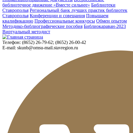
библиотечное движение «Вместе сильнее»
Библиотеки
Ставрополья
Региональный банк лучших практик библиотек
Ставрополья
Конференции и совещания
Повышаем
квалификацию
Профессиональные конкурсы
Обмен опытом
Методико-библиографические пособия
Библиокараван-2023
Виртуальный методист
Телефон:
(8652) 26-79-62; (8652) 26-00-42
E-mail:
skunb@omsu-mail.stavregion.ru