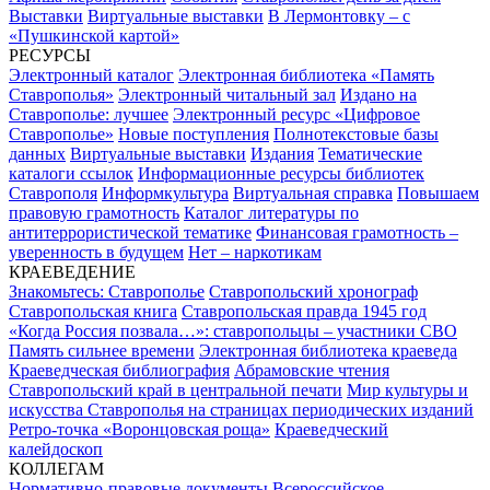
Выставки
Виртуальные выставки
В Лермонтовку – с
«Пушкинской картой»
РЕСУРСЫ
Электронный каталог
Электронная библиотека «Память
Ставрополья»
Электронный читальный зал
Издано на
Ставрополье: лучшее
Электронный ресурс «Цифровое
Ставрополье»
Новые поступления
Полнотекстовые базы
данных
Виртуальные выставки
Издания
Тематические
каталоги ссылок
Информационные ресурсы библиотек
Ставрополя
Информкультура
Виртуальная справка
Повышаем
правовую грамотность
Каталог литературы по
антитеррористической тематике
Финансовая грамотность –
уверенность в будущем
Нет – наркотикам
КРАЕВЕДЕНИЕ
Знакомьтесь: Ставрополье
Ставропольский хронограф
Ставропольская книга
Ставропольская правда 1945 год
«Когда Россия позвала…»: ставропольцы – участники СВО
Память сильнее времени
Электронная библиотека краеведа
Краеведческая библиография
Абрамовские чтения
Ставропольский край в центральной печати
Мир культуры и
искусства Ставрополья на страницах периодических изданий
Ретро-точка «Воронцовская роща»
Краеведческий
калейдоскоп
КОЛЛЕГАМ
Нормативно-правовые документы
Всероссийское