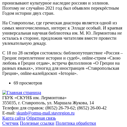
пронизывают культурное наследие россиян и эллинов.
Поэтому не случайно 2021 год был объявлен перекрёстным
Годом истории двух стран.
На Ставрополье, где греческая диаспора является одной из
самых многочисленных, интерес к Элладе особый. И краевая
универсальная научная библиотека им. М. Ю. Лермонтова не
осталась в стороне, предложив читателям вместе провести
увлекательную декаду.
С 18 по 28 октября состоялись: библиопутешествие «Россия –
Греция: переплетение истории и судеб», оnline-стрим «Свою
любовь я Греции отдам», встреча филэллинов «О Греции на
разных языках», этногид для иностранцев «Ставропольская
Греция», online-калейдоскоп «Iστορία».
69 просмотров
ГБУК «СКУНБ им. Лермонтова»
355035, г. Ставрополь, ул. Маршала Жукова, 14
Телефон для справок: (8652) 26-79-62; (8652) 26-00-42
E-mail:
skunb@omsu-mail.stavregion.ru
Карта сайта
Обратная связь
Счетчик
Полезные ссылки
Политика обработки